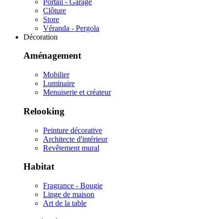
Portail - Garage
Clôture
Store
Véranda - Pergola
Décoration
Aménagement
Mobilier
Luminaire
Menuiserie et créateur
Relooking
Peinture décorative
Architecte d'intérieur
Revêtement mural
Habitat
Fragrance - Bougie
Linge de maison
Art de la table