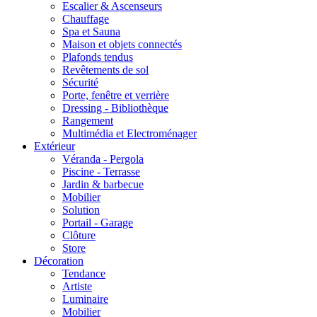
Escalier & Ascenseurs
Chauffage
Spa et Sauna
Maison et objets connectés
Plafonds tendus
Revêtements de sol
Sécurité
Porte, fenêtre et verrière
Dressing - Bibliothèque
Rangement
Multimédia et Electroménager
Extérieur
Véranda - Pergola
Piscine - Terrasse
Jardin & barbecue
Mobilier
Solution
Portail - Garage
Clôture
Store
Décoration
Tendance
Artiste
Luminaire
Mobilier