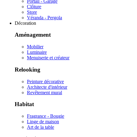
Portail - Garage
Clôture
Store
Véranda - Pergola
Décoration
Aménagement
Mobilier
Luminaire
Menuiserie et créateur
Relooking
Peinture décorative
Architecte d'intérieur
Revêtement mural
Habitat
Fragrance - Bougie
Linge de maison
Art de la table