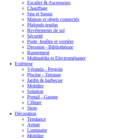
Escalier & Ascenseurs
Chauffage
Spa et Sauna
Maison et objets connectés
Plafonds tendus
Revêtements de sol
Sécurité
Porte, fenêtre et verrière
Dressing - Bibliothèque
Rangement
Multimédia et Electroménager
Extérieur
Véranda - Pergola
Piscine - Terrasse
Jardin & barbecue
Mobilier
Solution
Portail - Garage
Clôture
Store
Décoration
Tendance
Artiste
Luminaire
Mobilier