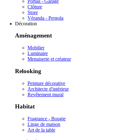
Portail - Garage
Clôture
Store
Véranda - Pergola
Décoration
Aménagement
Mobilier
Luminaire
Menuiserie et créateur
Relooking
Peinture décorative
Architecte d'intérieur
Revêtement mural
Habitat
Fragrance - Bougie
Linge de maison
Art de la table