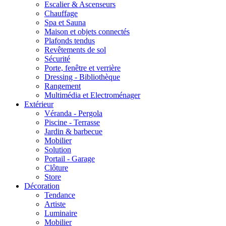
Escalier & Ascenseurs
Chauffage
Spa et Sauna
Maison et objets connectés
Plafonds tendus
Revêtements de sol
Sécurité
Porte, fenêtre et verrière
Dressing - Bibliothèque
Rangement
Multimédia et Electroménager
Extérieur
Véranda - Pergola
Piscine - Terrasse
Jardin & barbecue
Mobilier
Solution
Portail - Garage
Clôture
Store
Décoration
Tendance
Artiste
Luminaire
Mobilier