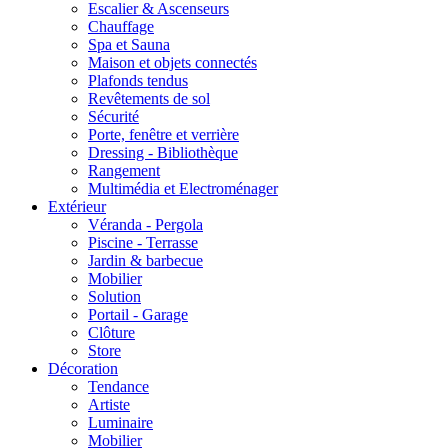
Escalier & Ascenseurs
Chauffage
Spa et Sauna
Maison et objets connectés
Plafonds tendus
Revêtements de sol
Sécurité
Porte, fenêtre et verrière
Dressing - Bibliothèque
Rangement
Multimédia et Electroménager
Extérieur
Véranda - Pergola
Piscine - Terrasse
Jardin & barbecue
Mobilier
Solution
Portail - Garage
Clôture
Store
Décoration
Tendance
Artiste
Luminaire
Mobilier