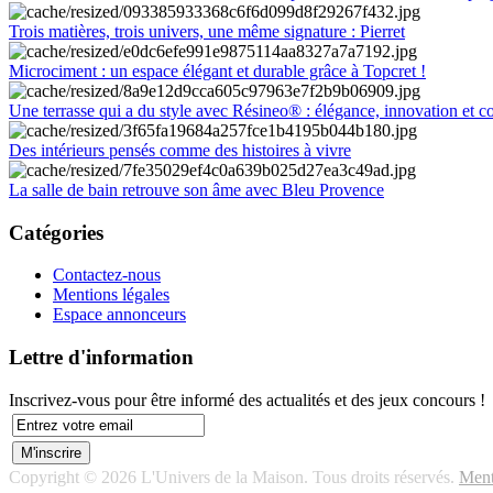
Trois matières, trois univers, une même signature : Pierret
Microciment : un espace élégant et durable grâce à Topcret !
Une terrasse qui a du style avec Résineo® : élégance, innovation et c
Des intérieurs pensés comme des histoires à vivre
La salle de bain retrouve son âme avec Bleu Provence
Catégories
Contactez-nous
Mentions légales
Espace annonceurs
Lettre d'information
Inscrivez-vous pour être informé des actualités et des jeux concours !
Copyright © 2026 L'Univers de la Maison. Tous droits réservés.
Ment