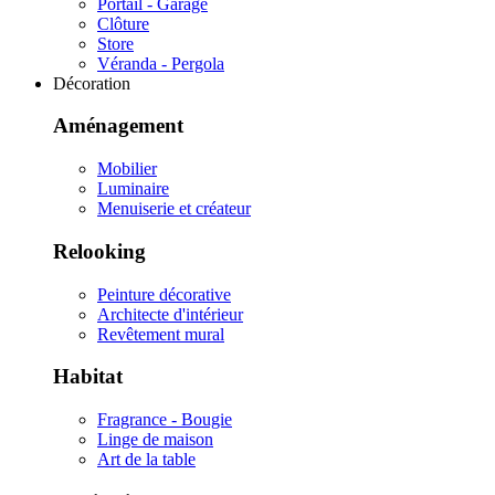
Portail - Garage
Clôture
Store
Véranda - Pergola
Décoration
Aménagement
Mobilier
Luminaire
Menuiserie et créateur
Relooking
Peinture décorative
Architecte d'intérieur
Revêtement mural
Habitat
Fragrance - Bougie
Linge de maison
Art de la table