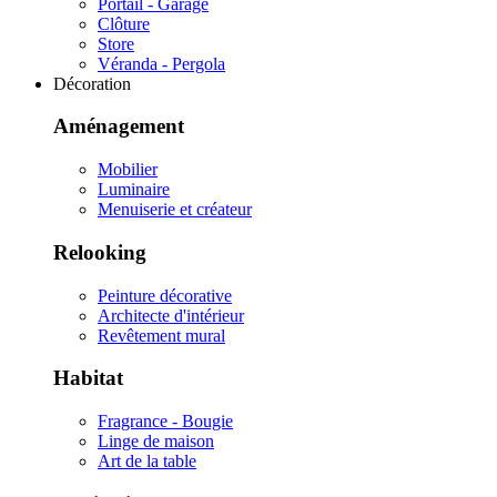
Portail - Garage
Clôture
Store
Véranda - Pergola
Décoration
Aménagement
Mobilier
Luminaire
Menuiserie et créateur
Relooking
Peinture décorative
Architecte d'intérieur
Revêtement mural
Habitat
Fragrance - Bougie
Linge de maison
Art de la table