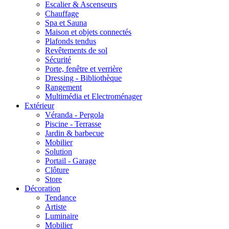
Escalier & Ascenseurs
Chauffage
Spa et Sauna
Maison et objets connectés
Plafonds tendus
Revêtements de sol
Sécurité
Porte, fenêtre et verrière
Dressing - Bibliothèque
Rangement
Multimédia et Electroménager
Extérieur
Véranda - Pergola
Piscine - Terrasse
Jardin & barbecue
Mobilier
Solution
Portail - Garage
Clôture
Store
Décoration
Tendance
Artiste
Luminaire
Mobilier