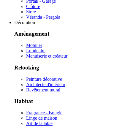
Portail - Garage
Clôture
Store
Véranda - Pergola
Décoration
Aménagement
Mobilier
Luminaire
Menuiserie et créateur
Relooking
Peinture décorative
Architecte d'intérieur
Revêtement mural
Habitat
Fragrance - Bougie
Linge de maison
Art de la table