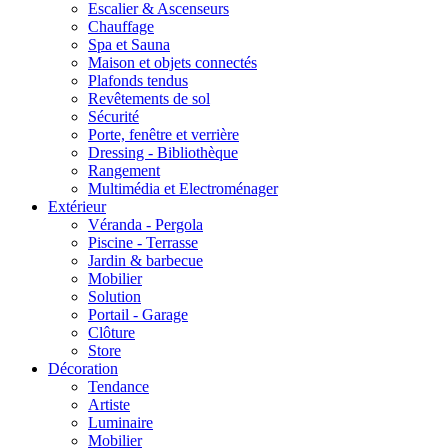
Escalier & Ascenseurs
Chauffage
Spa et Sauna
Maison et objets connectés
Plafonds tendus
Revêtements de sol
Sécurité
Porte, fenêtre et verrière
Dressing - Bibliothèque
Rangement
Multimédia et Electroménager
Extérieur
Véranda - Pergola
Piscine - Terrasse
Jardin & barbecue
Mobilier
Solution
Portail - Garage
Clôture
Store
Décoration
Tendance
Artiste
Luminaire
Mobilier