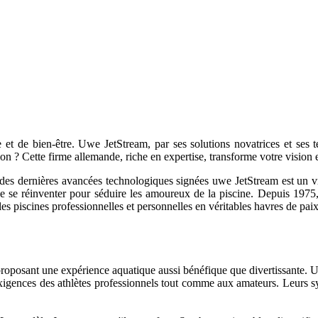
 et de bien-être. Uwe JetStream, par ses solutions novatrices et ses t
ion ? Cette firme allemande, riche en expertise, transforme votre vision e
des dernières avancées technologiques signées uwe JetStream est un vra
 de se réinventer pour séduire les amoureux de la piscine. Depuis 197
s piscines professionnelles et personnelles en véritables havres de paix
n proposant une expérience aquatique aussi bénéfique que divertissante. 
exigences des athlètes professionnels tout comme aux amateurs. Leurs sy