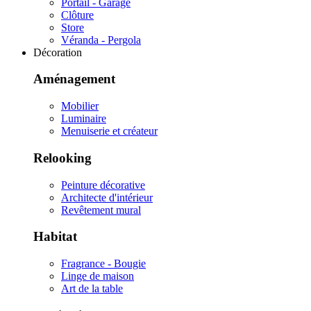
Portail - Garage
Clôture
Store
Véranda - Pergola
Décoration
Aménagement
Mobilier
Luminaire
Menuiserie et créateur
Relooking
Peinture décorative
Architecte d'intérieur
Revêtement mural
Habitat
Fragrance - Bougie
Linge de maison
Art de la table