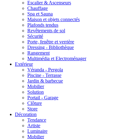
Escalier & Ascenseurs
Chauffage
Spa et Sauna
Maison et objets connectés
Plafonds tendus
Revêtements de sol
Sécurité
Porte, fenêtre et verrière
Dressing - Bibliothèque
Rangement
Multimédia et Electroménager
Extérieur
Véranda - Pergola
Piscine - Terrasse
Jardin & barbecue
Mobilier
Solution
Portail - Garage
Clôture
Store
Décoration
Tendance
Artiste
Luminaire
Mobilier