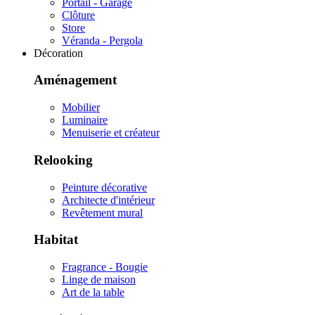
Portail - Garage
Clôture
Store
Véranda - Pergola
Décoration
Aménagement
Mobilier
Luminaire
Menuiserie et créateur
Relooking
Peinture décorative
Architecte d'intérieur
Revêtement mural
Habitat
Fragrance - Bougie
Linge de maison
Art de la table