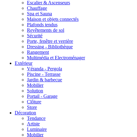
Escalier & Ascenseurs
Chauffage
Spa et Sauna
Maison et objets connectés
Plafonds tendus
Revêtements de sol
Sécurité
Porte, fenêtre et verrière
Dressing - Bibliothèque
Rangement
Multimédia et Electroménager
Extérieur
Véranda - Pergola
Piscine - Terrasse
Jardin & barbecue
Mobilier
Solution
Portail - Garage
Clôture
Store
Décoration
Tendance
Artiste
Luminaire
Mobilier