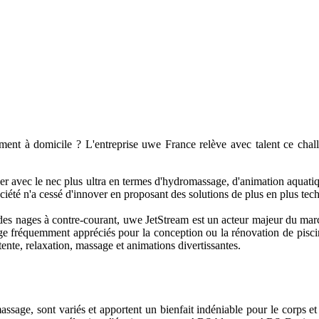
tement à domicile ? L'entreprise uwe France relève avec talent ce chal
uiper avec le nec plus ultra en termes d'hydromassage, d'animation aquat
été n'a cessé d'innover en proposant des solutions de plus en plus tech
 des nages à contre-courant, uwe JetStream est un acteur majeur du mar
ge fréquemment appréciés pour la conception ou la rénovation de piscine
tente, relaxation, massage et animations divertissantes.
ge, sont variés et apportent un bienfait indéniable pour le corps et l'e