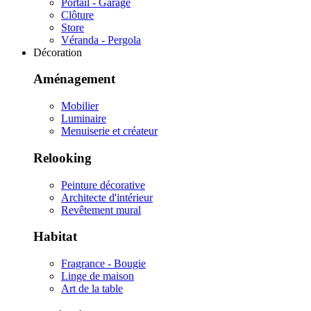
Portail - Garage
Clôture
Store
Véranda - Pergola
Décoration
Aménagement
Mobilier
Luminaire
Menuiserie et créateur
Relooking
Peinture décorative
Architecte d'intérieur
Revêtement mural
Habitat
Fragrance - Bougie
Linge de maison
Art de la table