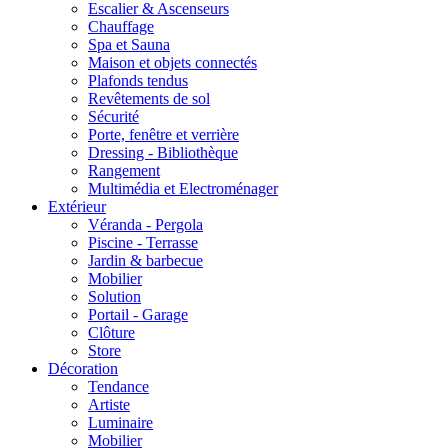
Escalier & Ascenseurs
Chauffage
Spa et Sauna
Maison et objets connectés
Plafonds tendus
Revêtements de sol
Sécurité
Porte, fenêtre et verrière
Dressing - Bibliothèque
Rangement
Multimédia et Electroménager
Extérieur
Véranda - Pergola
Piscine - Terrasse
Jardin & barbecue
Mobilier
Solution
Portail - Garage
Clôture
Store
Décoration
Tendance
Artiste
Luminaire
Mobilier