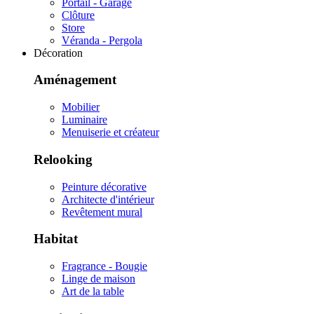
Portail - Garage
Clôture
Store
Véranda - Pergola
Décoration
Aménagement
Mobilier
Luminaire
Menuiserie et créateur
Relooking
Peinture décorative
Architecte d'intérieur
Revêtement mural
Habitat
Fragrance - Bougie
Linge de maison
Art de la table