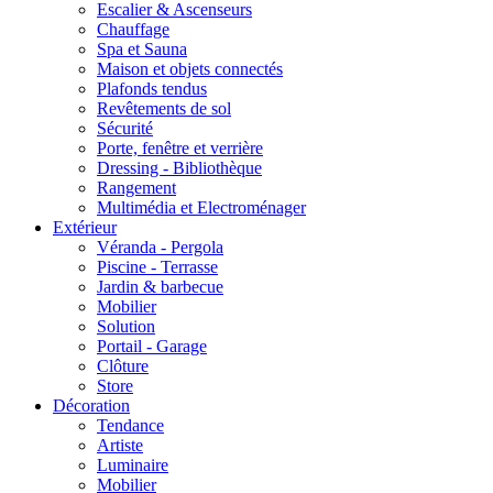
Escalier & Ascenseurs
Chauffage
Spa et Sauna
Maison et objets connectés
Plafonds tendus
Revêtements de sol
Sécurité
Porte, fenêtre et verrière
Dressing - Bibliothèque
Rangement
Multimédia et Electroménager
Extérieur
Véranda - Pergola
Piscine - Terrasse
Jardin & barbecue
Mobilier
Solution
Portail - Garage
Clôture
Store
Décoration
Tendance
Artiste
Luminaire
Mobilier