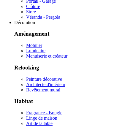
Portail - Garage
Clôture
Store
Véranda - Pergola
Décoration
Aménagement
Mobilier
Luminaire
Menuiserie et créateur
Relooking
Peinture décorative
Architecte d'intérieur
Revêtement mural
Habitat
Fragrance - Bougie
Linge de maison
Art de la table