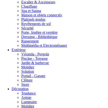
Escalier & Ascenseurs
Chauffage
Spa et Sauna
Maison et objets connectés
Plafonds tendus
Revêtements de sol
Sécurité
Porte, fenêtre et verrière
Dressing - Bibliothèque
Rangement
Multimédia et Electroménager
Extérieur
Véranda - Pergola
Piscine - Terrasse
Jardin & barbecue
Mobilier
Solution
Portail - Garage
Clôture
Store
Décoration
Tendance
Artiste
Luminaire
Mobilier