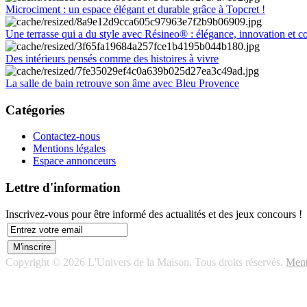
Microciment : un espace élégant et durable grâce à Topcret !
Une terrasse qui a du style avec Résineo® : élégance, innovation et c
Des intérieurs pensés comme des histoires à vivre
La salle de bain retrouve son âme avec Bleu Provence
Catégories
Contactez-nous
Mentions légales
Espace annonceurs
Lettre d'information
Inscrivez-vous pour être informé des actualités et des jeux concours !
Copyright © 2026 L'Univers de la Maison. Tous droits réservés.
Ment