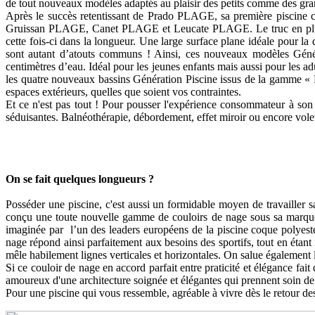
de tout nouveaux modèles adaptés au plaisir des petits comme des gra
Après le succès retentissant de Prado PLAGE, sa première piscine
Gruissan PLAGE, Canet PLAGE et Leucate PLAGE. Le truc en plus ? 
cette fois-ci dans la longueur. Une large surface plane idéale pour la
sont autant d’atouts communs ! Ainsi, ces nouveaux modèles Généra
centimètres d’eau. Idéal pour les jeunes enfants mais aussi pour les ad
les quatre nouveaux bassins Génération Piscine issus de la gamme « P
espaces extérieurs, quelles que soient vos contraintes.
Et ce n'est pas tout ! Pour pousser l'expérience consommateur à son
séduisantes. Balnéothérapie, débordement, effet miroir ou encore vole
On se fait quelques longueurs ?
Posséder une piscine, c'est aussi un formidable moyen de travailler sa
conçu une toute nouvelle gamme de couloirs de nage sous sa marque Od
imaginée par l’un des leaders européens de la piscine coque polyeste
nage répond ainsi parfaitement aux besoins des sportifs, tout en étant
mêle habilement lignes verticales et horizontales. On salue également l
Si ce couloir de nage en accord parfait entre praticité et élégance fai
amoureux d'une architecture soignée et élégantes qui prennent soin de l
Pour une piscine qui vous ressemble, agréable à vivre dès le retour d