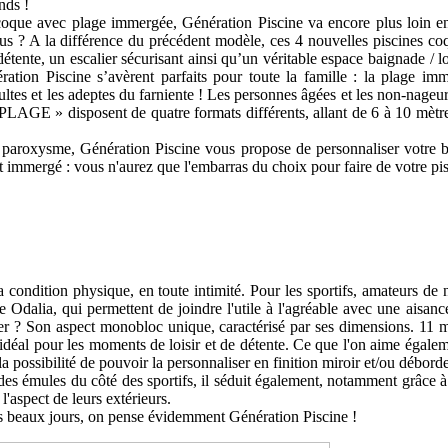
nds !
 coque avec plage immergée, Génération Piscine va encore plus loin
A la différence du précédent modèle, ces 4 nouvelles piscines coq
 détente, un escalier sécurisant ainsi qu’un véritable espace baignade /
tion Piscine s’avèrent parfaits pour toute la famille : la plage im
ultes et les adeptes du farniente ! Les personnes âgées et les non-nageur
LAGE » disposent de quatre formats différents, allant de 6 à 10 mètres
 paroxysme, Génération Piscine vous propose de personnaliser votre ba
t immergé : vous n'aurez que l'embarras du choix pour faire de votre pis
 condition physique, en toute intimité. Pour les sportifs, amateurs de 
alia, qui permettent de joindre l'utile à l'agréable avec une aisance 
r ? Son aspect monobloc unique, caractérisé par ses dimensions. 11 mè
 idéal pour les moments de loisir et de détente. Ce que l'on aime égale
a possibilité de pouvoir la personnaliser en finition miroir et/ou débord
t des émules du côté des sportifs, il séduit également, notamment grâce à 
'aspect de leurs extérieurs.
es beaux jours, on pense évidemment Génération Piscine !