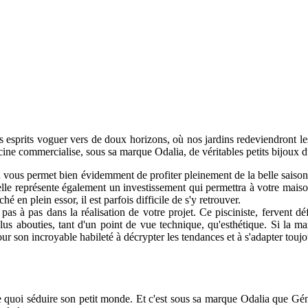
 nos esprits voguer vers de doux horizons, où nos jardins redeviendront l
ine commercialise, sous sa marque Odalia, de véritables petits bijoux d
ssin vous permet bien évidemment de profiter pleinement de la belle saison
 elle représente également un investissement qui permettra à votre mais
 en plein essor, il est parfois difficile de s'y retrouver.
s à pas dans la réalisation de votre projet. Ce pisciniste, fervent d
lus abouties, tant d'un point de vue technique, qu'esthétique. Si la m
our son incroyable habileté à décrypter les tendances et à s'adapter to
 quoi séduire son petit monde. Et c'est sous sa marque Odalia que Géné