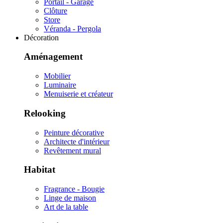
Portail - Garage
Clôture
Store
Véranda - Pergola
Décoration
Aménagement
Mobilier
Luminaire
Menuiserie et créateur
Relooking
Peinture décorative
Architecte d'intérieur
Revêtement mural
Habitat
Fragrance - Bougie
Linge de maison
Art de la table