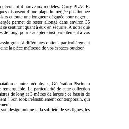
 en dévoilant 4 nouveaux modèles, Carry PLAGE,
ues disposent d’une plage immergée positionnée
 loisirs et toute une longueur dégagée pour nager…
mergée permet de rester allongé dans environ 35
s se sentiront quant à eux en sécurité. A noter que
 de long, pour s'adapter ainsi parfaitement à vos
ssin grâce à différentes options particulièrement
cine la pièce maîtresse de vos espaces outdoor.
natation et autres néophytes, Génération Piscine a
remarquable. La particularité de cette collection
tres de long et 3 mètres de larges : ce bassin de
ment ? Son look irrésistiblement contemporain, qui
ement.
son design unique et la sobriété de ses lignes, les