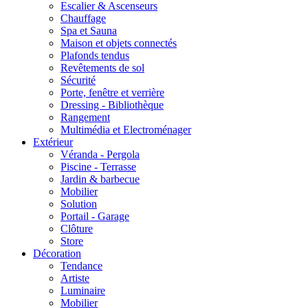
Escalier & Ascenseurs
Chauffage
Spa et Sauna
Maison et objets connectés
Plafonds tendus
Revêtements de sol
Sécurité
Porte, fenêtre et verrière
Dressing - Bibliothèque
Rangement
Multimédia et Electroménager
Extérieur
Véranda - Pergola
Piscine - Terrasse
Jardin & barbecue
Mobilier
Solution
Portail - Garage
Clôture
Store
Décoration
Tendance
Artiste
Luminaire
Mobilier