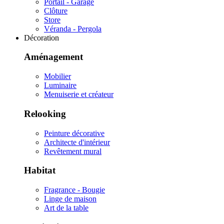
Portail - Garage
Clôture
Store
Véranda - Pergola
Décoration
Aménagement
Mobilier
Luminaire
Menuiserie et créateur
Relooking
Peinture décorative
Architecte d'intérieur
Revêtement mural
Habitat
Fragrance - Bougie
Linge de maison
Art de la table