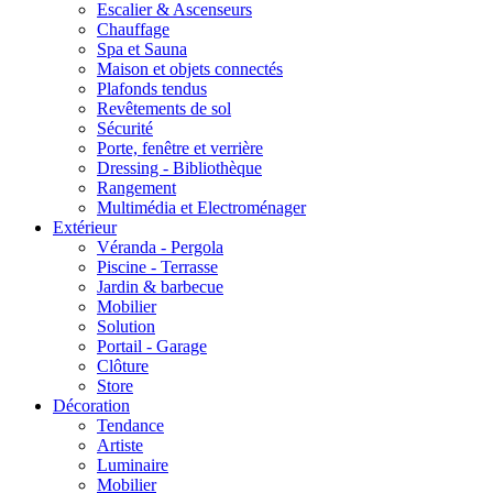
Escalier & Ascenseurs
Chauffage
Spa et Sauna
Maison et objets connectés
Plafonds tendus
Revêtements de sol
Sécurité
Porte, fenêtre et verrière
Dressing - Bibliothèque
Rangement
Multimédia et Electroménager
Extérieur
Véranda - Pergola
Piscine - Terrasse
Jardin & barbecue
Mobilier
Solution
Portail - Garage
Clôture
Store
Décoration
Tendance
Artiste
Luminaire
Mobilier