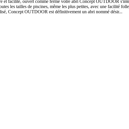
tre et facilité, ouvert comme fermé votre abri Concept OUTDOOR s'intègr
s les tailles de piscines, même les plus petites, avec une facilité folle
stylisé, Concept OUTDOOR est définitivement un abri nommé désir...