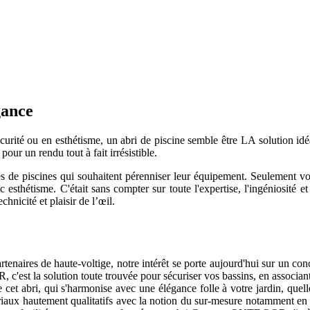
gance
 sécurité ou en esthétisme, un abri de piscine semble être LA soluti
ur un rendu tout à fait irrésistible.
 de piscines qui souhaitent pérenniser leur équipement. Seulement voil
 esthétisme. C'était sans compter sur toute l'expertise, l'ingéniosité
chnicité et plaisir de l’œil.
partenaires de haute-voltige, notre intérêt se porte aujourd'hui sur un 
c'est la solution toute trouvée pour sécuriser vos bassins, en associan
e cet abri, qui s'harmonise avec une élégance folle à votre jardin, quel
iaux hautement qualitatifs avec la notion du sur-mesure notamment en 