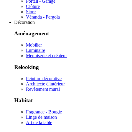
Portail - Garage
Clôture
Store
Véranda - Pergola
Décoration
Aménagement
Mobilier
Luminaire
Menuiserie et créateur
Relooking
Peinture décorative
Architecte d'intérieur
Revêtement mural
Habitat
Fragrance - Bougie
Linge de maison
Art de la table