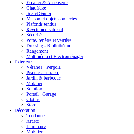
Escalier & Ascenseurs
Chauffage
Spa et Sauna
Maison et objets connectés
Plafonds tendus
Revêtements de sol
Sécurité
Porte, fenêtre et verrière
Dressing - Bibliothèque
Rangement
Multimédia et Electroménager
Extérieur
Véranda - Pergola
Piscine - Terrasse
Jardin & barbecue
Mobilier
Solution
Portail - Garage
Clôture
Store
Décoration
Tendance
Artiste
Luminaire
Mobilier