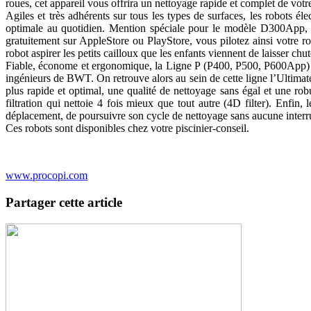
roues, cet appareil vous offrira un nettoyage rapide et complet de votre
Agiles et très adhérents sur tous les types de surfaces, les robots
optimale au quotidien. Mention spéciale pour le modèle D300App, qu
gratuitement sur AppleStore ou PlayStore, vous pilotez ainsi votre r
robot aspirer les petits cailloux que les enfants viennent de laisser ch
Fiable, économe et ergonomique, la Ligne P (P400, P500, P600App) es
ingénieurs de BWT. On retrouve alors au sein de cette ligne l’Ultima
plus rapide et optimal, une qualité de nettoyage sans égal et une rob
filtration qui nettoie 4 fois mieux que tout autre (4D filter). Enfin
déplacement, de poursuivre son cycle de nettoyage sans aucune inte
Ces robots sont disponibles chez votre piscinier-conseil.
www.procopi.com
Partager cette article