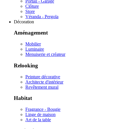
Portail - Garage
Clôture
Store
Véranda - Pergola
Décoration
Aménagement
Mobilier
Luminaire
Menuiserie et créateur
Relooking
Peinture décorative
Architecte d'intérieur
Revêtement mural
Habitat
Fragrance - Bougie
Linge de maison
Art de la table