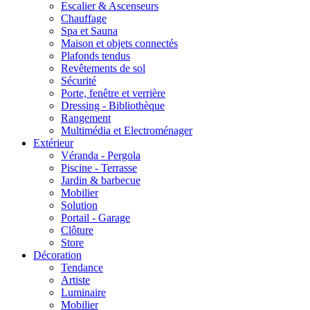
Escalier & Ascenseurs
Chauffage
Spa et Sauna
Maison et objets connectés
Plafonds tendus
Revêtements de sol
Sécurité
Porte, fenêtre et verrière
Dressing - Bibliothèque
Rangement
Multimédia et Electroménager
Extérieur
Véranda - Pergola
Piscine - Terrasse
Jardin & barbecue
Mobilier
Solution
Portail - Garage
Clôture
Store
Décoration
Tendance
Artiste
Luminaire
Mobilier