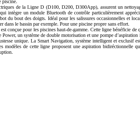
 piscine.
 électriques de la Ligne D (D100, D200, D300App), assurent un nettoya
i intègre un module Bluetooth de contrôle particulièrement apprécié.
obot du bout des doigts. Idéal pour les salissures occasionnelles et lo
uter dans le bassin par exemple. Pour une piscine propre sans effort.
t conçue pour les piscines haut-de-gamme. Cette ligne bénéficie de qu
te Power, un système de double motorisation et une pompe d’aspiration 
ustesse unique. La Smart Navigation, système intelligent et exclusif e
, les modèles de cette ligne proposent une aspiration bidiréctionnelle 
rruption.