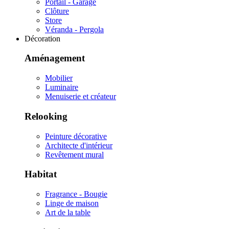
Portail - Garage
Clôture
Store
Véranda - Pergola
Décoration
Aménagement
Mobilier
Luminaire
Menuiserie et créateur
Relooking
Peinture décorative
Architecte d'intérieur
Revêtement mural
Habitat
Fragrance - Bougie
Linge de maison
Art de la table