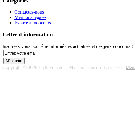
Catégories
Contactez-nous
Mentions légales
Espace annonceurs
Lettre d'information
Inscrivez-vous pour être informé des actualités et des jeux concours !
Copyright © 2026 L'Univers de la Maison. Tous droits réservés.
Ment