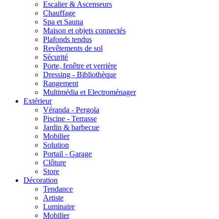
Escalier & Ascenseurs
Chauffage
Spa et Sauna
Maison et objets connectés
Plafonds tendus
Revêtements de sol
Sécurité
Porte, fenêtre et verrière
Dressing - Bibliothèque
Rangement
Multimédia et Electroménager
Extérieur
Véranda - Pergola
Piscine - Terrasse
Jardin & barbecue
Mobilier
Solution
Portail - Garage
Clôture
Store
Décoration
Tendance
Artiste
Luminaire
Mobilier