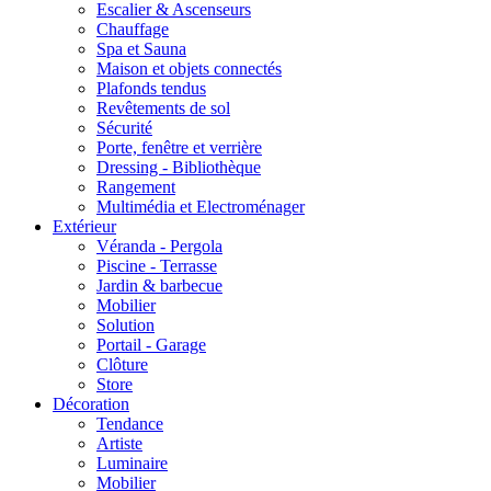
Escalier & Ascenseurs
Chauffage
Spa et Sauna
Maison et objets connectés
Plafonds tendus
Revêtements de sol
Sécurité
Porte, fenêtre et verrière
Dressing - Bibliothèque
Rangement
Multimédia et Electroménager
Extérieur
Véranda - Pergola
Piscine - Terrasse
Jardin & barbecue
Mobilier
Solution
Portail - Garage
Clôture
Store
Décoration
Tendance
Artiste
Luminaire
Mobilier