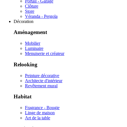
Portail - Garage
Clôture
Store
Véranda - Pergola
Décoration
Aménagement
Mobilier
Luminaire
Menuiserie et créateur
Relooking
Peinture décorative
Architecte d'intérieur
Revêtement mural
Habitat
Fragrance - Bougie
Linge de maison
Art de la table