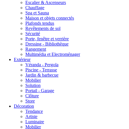
Escalier & Ascenseurs
Chauffage
Spa et Sauna
Maison et objets connectés
Plafonds tendus
Revêtements de sol
Sécurité
Porte, fenêtre et verrière
Dressing - Bibliothèque
Rangement
Multimédia et Electroménager
Extérieur
Véranda - Pergola
Piscine - Terrasse
Jardin & barbecue
Mobilier
Solution
Portail - Garage
Clôture
Store
Décoration
Tendance
Artiste
Luminaire
Mobilier