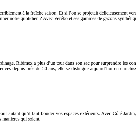
iblement à la fraîche saison. Et si l’on se projetait délicieusement ver
er notre quotidien ? Avec Verébo et ses gammes de gazons synthétiques,
e jardinage, Ribimex a plus d’un tour dans son sac pour surprendre les c
reuves depuis près de 50 ans, elle se distingue aujourd’hui en enric
pour autant qu’il faut bouder vos espaces extérieurs. Avec Côté Jardin, 
s manières qui soient.