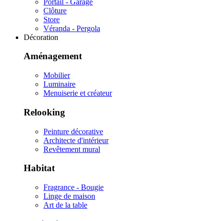
Portail - Garage
Clôture
Store
Véranda - Pergola
Décoration
Aménagement
Mobilier
Luminaire
Menuiserie et créateur
Relooking
Peinture décorative
Architecte d'intérieur
Revêtement mural
Habitat
Fragrance - Bougie
Linge de maison
Art de la table