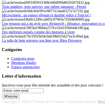
Trois matières, trois univers, une même signature : Pierret
Microciment : un espace élégant et durable grâce à Topcret !
Une terrasse qui a du style avec Résineo® : élégance, innovation et c
Des intérieurs pensés comme des histoires à vivre
La salle de bain retrouve son âme avec Bleu Provence
Catégories
Contactez-nous
Mentions légales
Espace annonceurs
Lettre d'information
Inscrivez-vous pour être informé des actualités et des jeux concours !
Copyright © 2026 L'Univers de la Maison. Tous droits réservés.
Ment