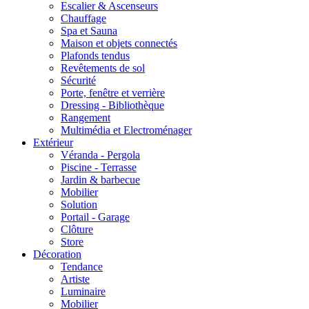
Escalier & Ascenseurs
Chauffage
Spa et Sauna
Maison et objets connectés
Plafonds tendus
Revêtements de sol
Sécurité
Porte, fenêtre et verrière
Dressing - Bibliothèque
Rangement
Multimédia et Electroménager
Extérieur
Véranda - Pergola
Piscine - Terrasse
Jardin & barbecue
Mobilier
Solution
Portail - Garage
Clôture
Store
Décoration
Tendance
Artiste
Luminaire
Mobilier