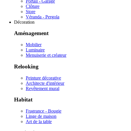
Portail - Garage
Clôture
Store
Véranda - Pergola
Décoration
Aménagement
Mobilier
Luminaire
Menuiserie et créateur
Relooking
Peinture décorative
Architecte d'intérieur
Revêtement mural
Habitat
Fragrance - Bougie
Linge de maison
Art de la table