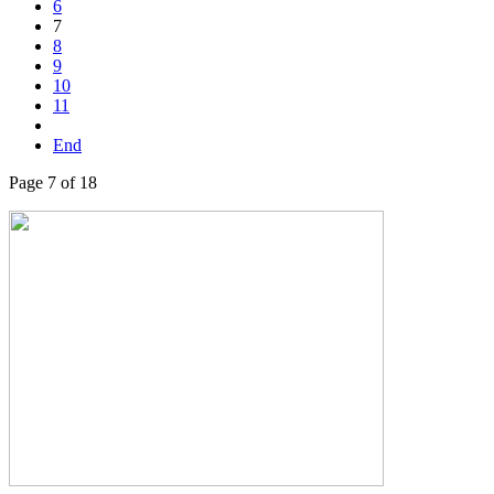
6
7
8
9
10
11
End
Page 7 of 18