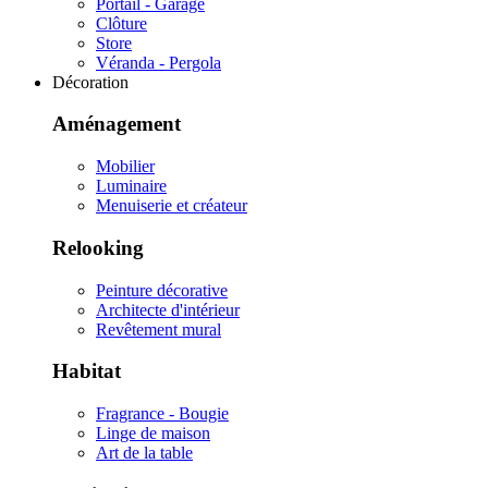
Portail - Garage
Clôture
Store
Véranda - Pergola
Décoration
Aménagement
Mobilier
Luminaire
Menuiserie et créateur
Relooking
Peinture décorative
Architecte d'intérieur
Revêtement mural
Habitat
Fragrance - Bougie
Linge de maison
Art de la table