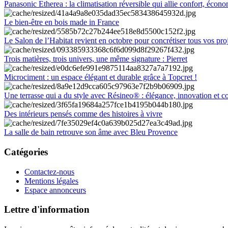
Panasonic Etherea : la climatisation réversible qui allie confort, économ
Le bien-être en bois made in France
Le Salon de l’Habitat revient en octobre pour concrétiser tous vos pro
Trois matières, trois univers, une même signature : Pierret
Microciment : un espace élégant et durable grâce à Topcret !
Une terrasse qui a du style avec Résineo® : élégance, innovation et c
Des intérieurs pensés comme des histoires à vivre
La salle de bain retrouve son âme avec Bleu Provence
Catégories
Contactez-nous
Mentions légales
Espace annonceurs
Lettre d'information