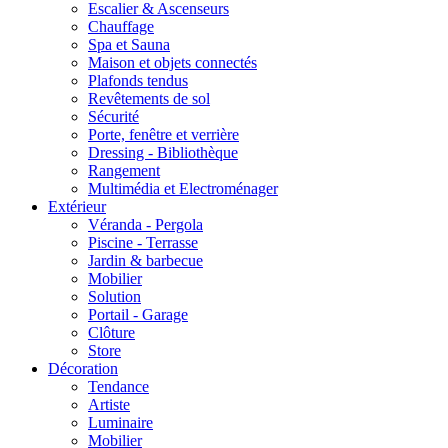
Escalier & Ascenseurs
Chauffage
Spa et Sauna
Maison et objets connectés
Plafonds tendus
Revêtements de sol
Sécurité
Porte, fenêtre et verrière
Dressing - Bibliothèque
Rangement
Multimédia et Electroménager
Extérieur
Véranda - Pergola
Piscine - Terrasse
Jardin & barbecue
Mobilier
Solution
Portail - Garage
Clôture
Store
Décoration
Tendance
Artiste
Luminaire
Mobilier