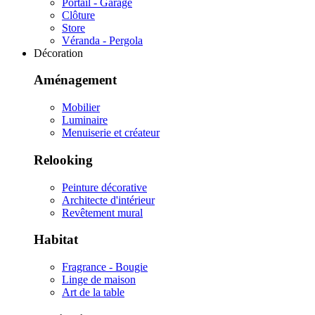
Portail - Garage
Clôture
Store
Véranda - Pergola
Décoration
Aménagement
Mobilier
Luminaire
Menuiserie et créateur
Relooking
Peinture décorative
Architecte d'intérieur
Revêtement mural
Habitat
Fragrance - Bougie
Linge de maison
Art de la table