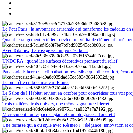
Le Petit Paris : la savonnerie artisanale qui transforme les cadeaux en 
Quand le rangement extérieur devient un véritable élément d’aménag
Avec Ribimex, l’arrosage est un jeu d’enfant !
UNDORA : quand les surfaces décoratives prennent du relief
Panasonic Etherea : la climatisation réversible qui allie confort, économ
Le bien-être en bois made in France
Le Salon de l’Habitat revient en octobre pour concrétiser tous vos pro
Trois matières, trois univers, une même signature : Pierret
Microciment : un espace élégant et durable grâce à Topcret !
Une terrasse qui a du style avec Résineo® : élégance, innovation et c