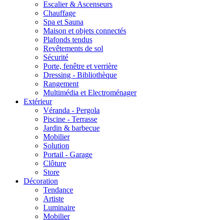
Escalier & Ascenseurs
Chauffage
Spa et Sauna
Maison et objets connectés
Plafonds tendus
Revêtements de sol
Sécurité
Porte, fenêtre et verrière
Dressing - Bibliothèque
Rangement
Multimédia et Electroménager
Extérieur
Véranda - Pergola
Piscine - Terrasse
Jardin & barbecue
Mobilier
Solution
Portail - Garage
Clôture
Store
Décoration
Tendance
Artiste
Luminaire
Mobilier