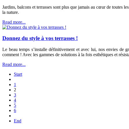
Jardins, balcons et terrasses sont plus que jamais au cœur de toutes l
la nature.
Read more...
Donnez du style à vos terrasses !
Le beau temps s’installe définitivement et avec lui, nos envies de g
comment ! Avec les gammes de solutions à la fois esthétiques et résist
Read more...
Start
1
2
3
4
5
6
End