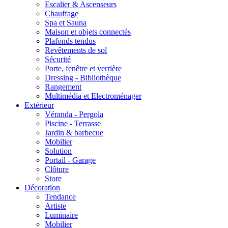
Escalier & Ascenseurs
Chauffage
Spa et Sauna
Maison et objets connectés
Plafonds tendus
Revêtements de sol
Sécurité
Porte, fenêtre et verrière
Dressing - Bibliothèque
Rangement
Multimédia et Electroménager
Extérieur
Véranda - Pergola
Piscine - Terrasse
Jardin & barbecue
Mobilier
Solution
Portail - Garage
Clôture
Store
Décoration
Tendance
Artiste
Luminaire
Mobilier