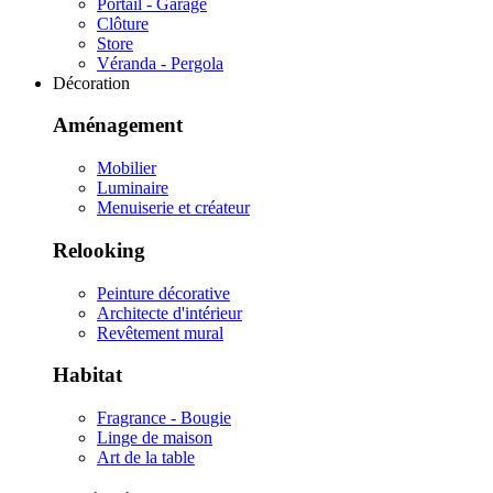
Portail - Garage
Clôture
Store
Véranda - Pergola
Décoration
Aménagement
Mobilier
Luminaire
Menuiserie et créateur
Relooking
Peinture décorative
Architecte d'intérieur
Revêtement mural
Habitat
Fragrance - Bougie
Linge de maison
Art de la table