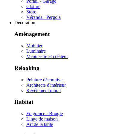
Portail - Garage
Clôture
Store
Véranda - Pergola
Décoration
Aménagement
Mobilier
Luminaire
Menuiserie et créateur
Relooking
Peinture décorative
Architecte d'intérieur
Revêtement mural
Habitat
Fragrance - Bougie
Linge de maison
Art de la table