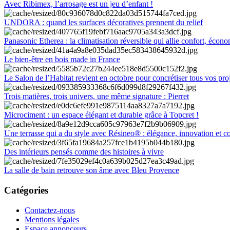
Avec Ribimex, l’arrosage est un jeu d’enfant !
UNDORA : quand les surfaces décoratives prennent du relief
Panasonic Etherea : la climatisation réversible qui allie confort, économ
Le bien-être en bois made in France
Le Salon de l’Habitat revient en octobre pour concrétiser tous vos pro
Trois matières, trois univers, une même signature : Pierret
Microciment : un espace élégant et durable grâce à Topcret !
Une terrasse qui a du style avec Résineo® : élégance, innovation et c
Des intérieurs pensés comme des histoires à vivre
La salle de bain retrouve son âme avec Bleu Provence
Catégories
Contactez-nous
Mentions légales
Espace annonceurs