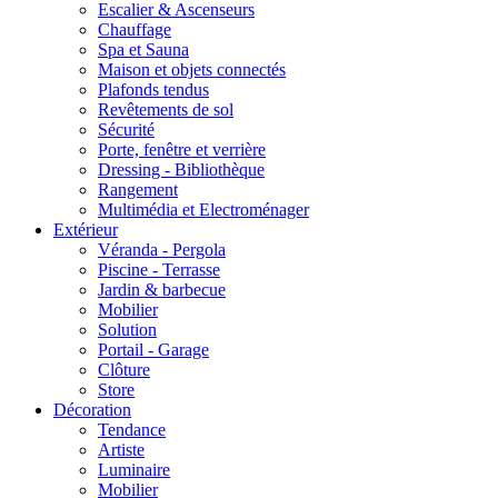
Escalier & Ascenseurs
Chauffage
Spa et Sauna
Maison et objets connectés
Plafonds tendus
Revêtements de sol
Sécurité
Porte, fenêtre et verrière
Dressing - Bibliothèque
Rangement
Multimédia et Electroménager
Extérieur
Véranda - Pergola
Piscine - Terrasse
Jardin & barbecue
Mobilier
Solution
Portail - Garage
Clôture
Store
Décoration
Tendance
Artiste
Luminaire
Mobilier