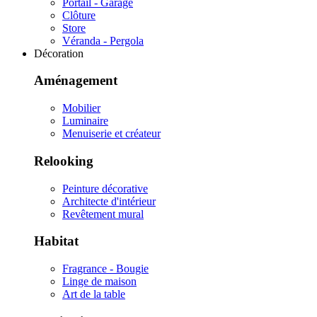
Portail - Garage
Clôture
Store
Véranda - Pergola
Décoration
Aménagement
Mobilier
Luminaire
Menuiserie et créateur
Relooking
Peinture décorative
Architecte d'intérieur
Revêtement mural
Habitat
Fragrance - Bougie
Linge de maison
Art de la table