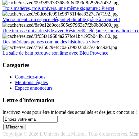
Trois matières, trois univers, une même signature : Pierret
Microciment : un espace élégant et durable grâce à Topcret !
Une terrasse qui a du style avec Résineo® : élégance, innovation et c
Des intérieurs pensés comme des histoires à vivre
La salle de bain retrouve son âme avec Bleu Provence
Catégories
Contactez-nous
Mentions légales
Espace annonceurs
Lettre d'information
Inscrivez-vous pour être informé des actualités et des jeux concours !
Copyright © 2026 L'Univers de la Maison. Tous droits réservés.
Ment