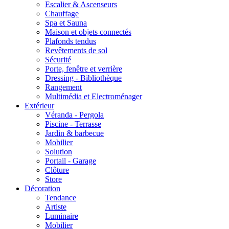
Escalier & Ascenseurs
Chauffage
Spa et Sauna
Maison et objets connectés
Plafonds tendus
Revêtements de sol
Sécurité
Porte, fenêtre et verrière
Dressing - Bibliothèque
Rangement
Multimédia et Electroménager
Extérieur
Véranda - Pergola
Piscine - Terrasse
Jardin & barbecue
Mobilier
Solution
Portail - Garage
Clôture
Store
Décoration
Tendance
Artiste
Luminaire
Mobilier