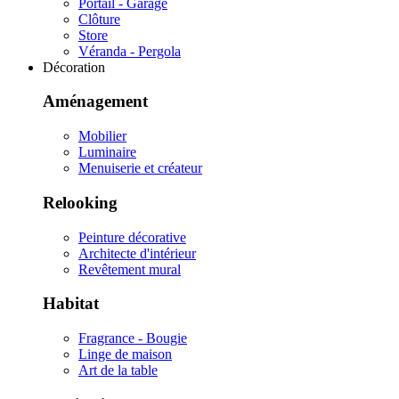
Portail - Garage
Clôture
Store
Véranda - Pergola
Décoration
Aménagement
Mobilier
Luminaire
Menuiserie et créateur
Relooking
Peinture décorative
Architecte d'intérieur
Revêtement mural
Habitat
Fragrance - Bougie
Linge de maison
Art de la table