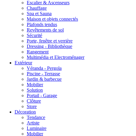
Escalier & Ascenseurs
Chauffage
Spa et Sauna
Maison et objets connectés
Plafonds tendus
Revêtements de sol
Sécurité
Porte, fenêtre et verrière
Dressing - Bibliothèque
Rangement
Multimédia et Electroménager
Extérieur
Véranda - Pergola
Piscine - Terrasse
Jardin & barbecue
Mobilier
Solution
Portail - Garage
Clôture
Store
Décoration
Tendance
Artiste
Luminaire
Mobilier