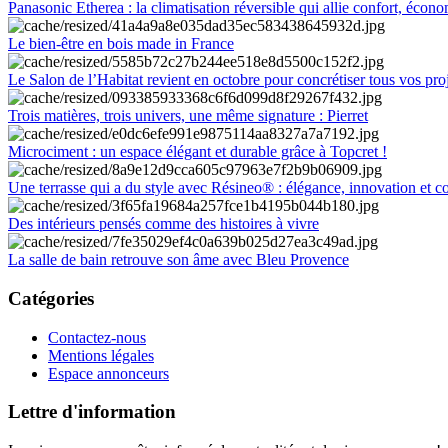
Panasonic Etherea : la climatisation réversible qui allie confort, économ
Le bien-être en bois made in France
Le Salon de l’Habitat revient en octobre pour concrétiser tous vos pro
Trois matières, trois univers, une même signature : Pierret
Microciment : un espace élégant et durable grâce à Topcret !
Une terrasse qui a du style avec Résineo® : élégance, innovation et c
Des intérieurs pensés comme des histoires à vivre
La salle de bain retrouve son âme avec Bleu Provence
Catégories
Contactez-nous
Mentions légales
Espace annonceurs
Lettre d'information