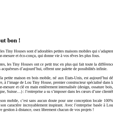
ut bon !
s, les Tiny Houses sont d’adorables petites maisons mobiles qui s’adapte
r-mesure et éco-conçu, qui donne vie à vos rêves les plus fous.
es, les Tiny Houses ont ce petit truc en plus qui fait toute la différence
 acquéreurs d’aujourd’hui, offrent une palette de possibilités infinie.
la petite maison en bois mobile, né aux Etats-Unis, est aujourd’hui 
toire, à l’image de Lou Tiny House, premier constructeur spécialisé dan
r-mesure et clé en main entièrement internalisée (design, ossature bois
gne, Suisse…) : l’entreprise a su s’imposer dans les cœurs d’une clientè
son mobile, c’est sans aucun doute pour une conception locale 100% 
 son caractère incroyablement inspirant. Avec l’entreprise basée à Lo
re gestion à distance, osez librement chacun de vos projets !