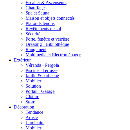
Escalier & Ascenseurs
Chauffage
Spa et Sauna
Maison et objets connectés
Plafonds tendus
Revêtements de sol
Sécurité
Porte, fenêtre et verrière
Dressing - Bibliothèque
Rangement
Multimédia et Electroménager
Extérieur
Véranda - Pergola
Piscine - Terrasse
Jardin & barbecue
Mobilier
Solution
Portail - Garage
Clôture
Store
Décoration
Tendance
Artiste
Luminaire
Mobilier