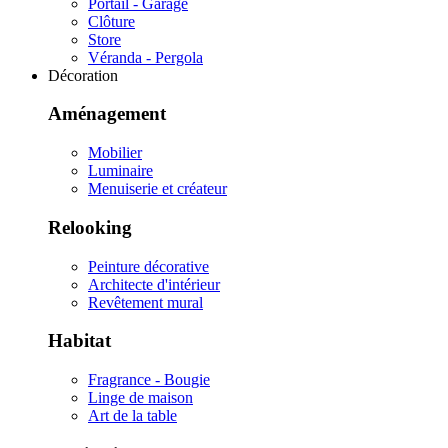
Portail - Garage
Clôture
Store
Véranda - Pergola
Décoration
Aménagement
Mobilier
Luminaire
Menuiserie et créateur
Relooking
Peinture décorative
Architecte d'intérieur
Revêtement mural
Habitat
Fragrance - Bougie
Linge de maison
Art de la table