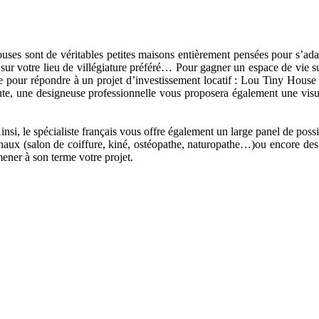
ouses sont de véritables petites maisons entièrement pensées pour s’ad
 sur votre lieu de villégiature préféré… Pour gagner un espace de vie 
 pour répondre à un projet d’investissement locatif : Lou Tiny Hou
oute, une designeuse professionnelle vous proposera également une visua
i, le spécialiste français vous offre également un large panel de possib
inaux (salon de coiffure, kiné, ostéopathe, naturopathe…)ou encore des
ner à son terme votre projet.