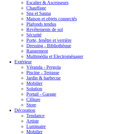
Escalier & Ascenseurs
Chauffage
Spa et Sauna
Maison et objets connectés
Plafonds tendus
Revêtements de sol
Sécurité
Porte, fenêtre et verrière
Dressing - Bibliothèque
Rangement
Multimédia et Electroménager
Extérieur
Véranda - Pergola
Piscine - Terrasse
Jardin & barbecue
Mobilier
Solution
Portail - Garage
Clôture
Store
Décoration
Tendance
Artiste
Luminaire
Mobilier