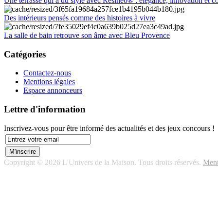
Une terrasse qui a du style avec Résineo® : élégance, innovation et c
Des intérieurs pensés comme des histoires à vivre
La salle de bain retrouve son âme avec Bleu Provence
Catégories
Contactez-nous
Mentions légales
Espace annonceurs
Lettre d'information
Inscrivez-vous pour être informé des actualités et des jeux concours !
Copyright © 2026 L'Univers de la Maison. Tous droits réservés.
Ment