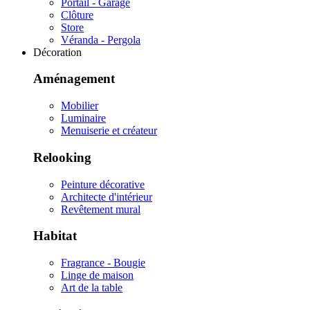
Portail - Garage
Clôture
Store
Véranda - Pergola
Décoration
Aménagement
Mobilier
Luminaire
Menuiserie et créateur
Relooking
Peinture décorative
Architecte d'intérieur
Revêtement mural
Habitat
Fragrance - Bougie
Linge de maison
Art de la table