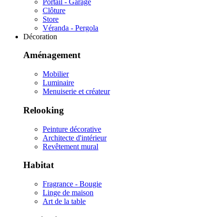
Portail - Garage
Clôture
Store
Véranda - Pergola
Décoration
Aménagement
Mobilier
Luminaire
Menuiserie et créateur
Relooking
Peinture décorative
Architecte d'intérieur
Revêtement mural
Habitat
Fragrance - Bougie
Linge de maison
Art de la table