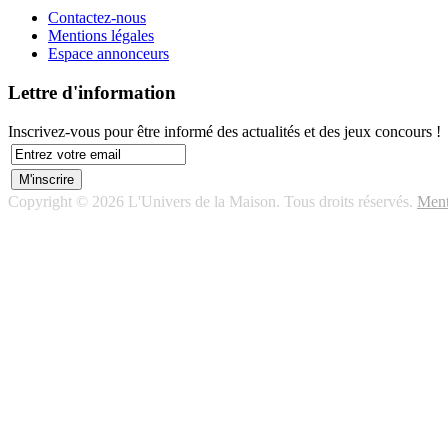
Contactez-nous
Mentions légales
Espace annonceurs
Lettre d'information
Inscrivez-vous pour être informé des actualités et des jeux concours !
Copyright © 2026 L'Univers de la Maison. Tous droits réservés.
Ment