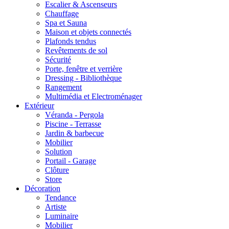
Escalier & Ascenseurs
Chauffage
Spa et Sauna
Maison et objets connectés
Plafonds tendus
Revêtements de sol
Sécurité
Porte, fenêtre et verrière
Dressing - Bibliothèque
Rangement
Multimédia et Electroménager
Extérieur
Véranda - Pergola
Piscine - Terrasse
Jardin & barbecue
Mobilier
Solution
Portail - Garage
Clôture
Store
Décoration
Tendance
Artiste
Luminaire
Mobilier