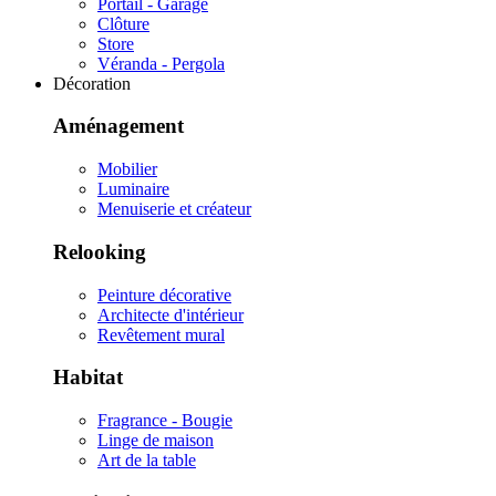
Portail - Garage
Clôture
Store
Véranda - Pergola
Décoration
Aménagement
Mobilier
Luminaire
Menuiserie et créateur
Relooking
Peinture décorative
Architecte d'intérieur
Revêtement mural
Habitat
Fragrance - Bougie
Linge de maison
Art de la table