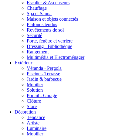
Escalier & Ascenseurs
Chauffage
Spa et Sauna
Maison et objets connectés
Plafonds tendus
Revêtements de sol
Sécurité
Porte, fenêtre et verrière
Dressing - Bibliothèque
Rangement
Multimédia et Electroménager
Extérieur
Véranda - Pergola
Piscine - Terrasse
Jardin & barbecue
Mobilier
Solution
Portail - Garage
Clôture
Store
Décoration
Tendance
Artiste
Luminaire
Mobilier