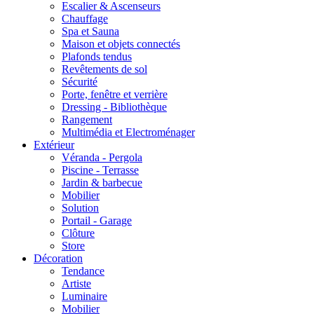
Escalier & Ascenseurs
Chauffage
Spa et Sauna
Maison et objets connectés
Plafonds tendus
Revêtements de sol
Sécurité
Porte, fenêtre et verrière
Dressing - Bibliothèque
Rangement
Multimédia et Electroménager
Extérieur
Véranda - Pergola
Piscine - Terrasse
Jardin & barbecue
Mobilier
Solution
Portail - Garage
Clôture
Store
Décoration
Tendance
Artiste
Luminaire
Mobilier