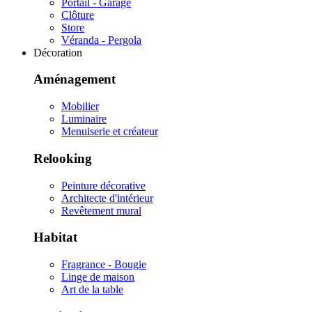
Portail - Garage
Clôture
Store
Véranda - Pergola
Décoration
Aménagement
Mobilier
Luminaire
Menuiserie et créateur
Relooking
Peinture décorative
Architecte d'intérieur
Revêtement mural
Habitat
Fragrance - Bougie
Linge de maison
Art de la table