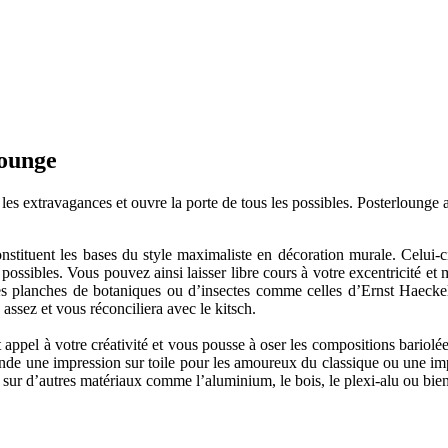
lounge
es extravagances et ouvre la porte de tous les possibles. Posterlounge a
tituent les bases du style maximaliste en décoration murale. Celui-ci s
possibles. Vous pouvez ainsi laisser libre cours à votre excentricité et
s planches de botaniques ou d’insectes comme celles d’Ernst Haeckel.
assez et vous réconciliera avec le kitsch.
ppel à votre créativité et vous pousse à oser les compositions bariolées
de une impression sur toile pour les amoureux du classique ou une impr
sur d’autres matériaux comme l’aluminium, le bois, le plexi-alu ou bi