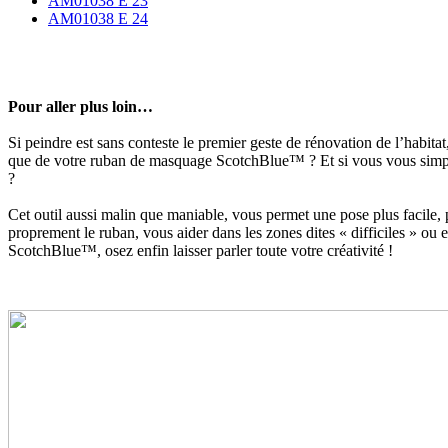
AM01038 E 23
AM01038 E 24
Pour aller plus loin…
Si peindre est sans conteste le premier geste de rénovation de l’habita
que de votre ruban de masquage ScotchBlue™ ? Et si vous vous simplif
?
Cet outil aussi malin que maniable, vous permet une pose plus facile, 
proprement le ruban, vous aider dans les zones dites « difficiles » ou
ScotchBlue™, osez enfin laisser parler toute votre créativité !