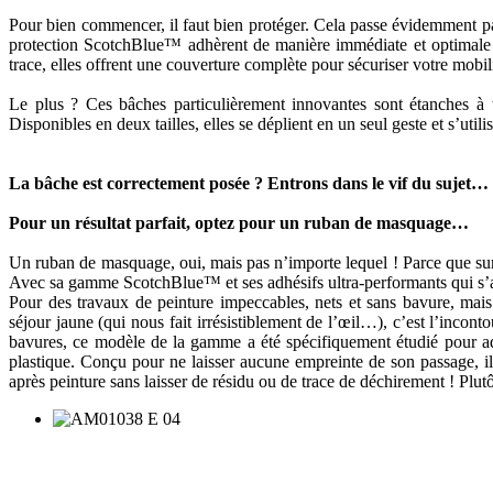
Pour bien commencer, il faut bien protéger. Cela passe évidemment p
protection ScotchBlue™ adhèrent de manière immédiate et optimale à to
trace, elles offrent une couverture complète pour sécuriser votre mobili
Le plus ? Ces bâches particulièrement innovantes sont étanches à t
Disponibles en deux tailles, elles se déplient en un seul geste et s’utili
La bâche est correctement posée ? Entrons dans le vif du sujet…
Pour un résultat parfait, optez pour un ruban de masquage…
Un ruban de masquage, oui, mais pas n’importe lequel ! Parce que sur l
Avec sa gamme ScotchBlue™ et ses adhésifs ultra-performants qui s’ada
Pour des travaux de peinture impeccables, nets et sans bavure, ma
séjour jaune (qui nous fait irrésistiblement de l’œil…), c’est l’incon
bavures, ce modèle de la gamme a été spécifiquement étudié pour ad
plastique. Conçu pour ne laisser aucune empreinte de son passage, il 
après peinture sans laisser de résidu ou de trace de déchirement ! Plutô