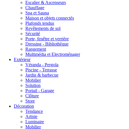
Escalier & Ascenseurs
Chauffage
Spa et Sauna
Maison et objets connectés
Plafonds tendus
Revêtements de sol
Sécurité
Porte, fenêtre et verrière
Dressing - Bibliothèque
Rangement
Multimédia et Electroménager
Extérieur
Véranda - Pergola
Piscine - Terrasse
Jardin & barbecue
Mobilier
Solution
Portail - Garage
Clôture
Store
Décoration
Tendance
Artiste
Luminaire
Mobilier