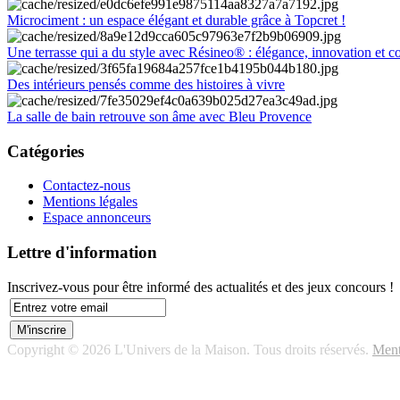
Microciment : un espace élégant et durable grâce à Topcret !
Une terrasse qui a du style avec Résineo® : élégance, innovation et c
Des intérieurs pensés comme des histoires à vivre
La salle de bain retrouve son âme avec Bleu Provence
Catégories
Contactez-nous
Mentions légales
Espace annonceurs
Lettre d'information
Inscrivez-vous pour être informé des actualités et des jeux concours !
Copyright © 2026 L'Univers de la Maison. Tous droits réservés.
Ment