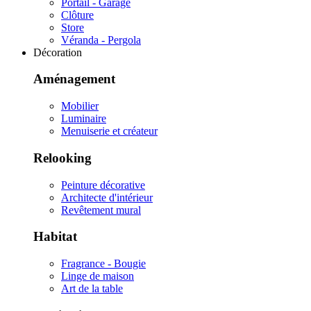
Portail - Garage
Clôture
Store
Véranda - Pergola
Décoration
Aménagement
Mobilier
Luminaire
Menuiserie et créateur
Relooking
Peinture décorative
Architecte d'intérieur
Revêtement mural
Habitat
Fragrance - Bougie
Linge de maison
Art de la table