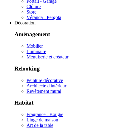
Portail - Garage
Clôture
Store
Véranda - Pergola
Décoration
Aménagement
Mobilier
Luminaire
Menuiserie et créateur
Relooking
Peinture décorative
Architecte d'intérieur
Revêtement mural
Habitat
Fragrance - Bougie
Linge de maison
Art de la table