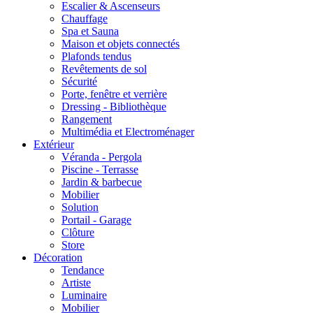
Escalier & Ascenseurs
Chauffage
Spa et Sauna
Maison et objets connectés
Plafonds tendus
Revêtements de sol
Sécurité
Porte, fenêtre et verrière
Dressing - Bibliothèque
Rangement
Multimédia et Electroménager
Extérieur
Véranda - Pergola
Piscine - Terrasse
Jardin & barbecue
Mobilier
Solution
Portail - Garage
Clôture
Store
Décoration
Tendance
Artiste
Luminaire
Mobilier