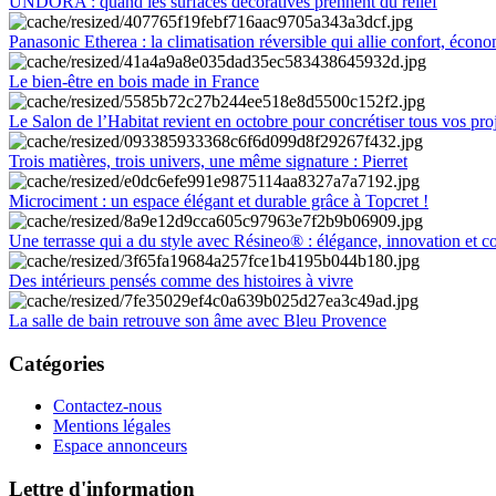
UNDORA : quand les surfaces décoratives prennent du relief
Panasonic Etherea : la climatisation réversible qui allie confort, économ
Le bien-être en bois made in France
Le Salon de l’Habitat revient en octobre pour concrétiser tous vos pro
Trois matières, trois univers, une même signature : Pierret
Microciment : un espace élégant et durable grâce à Topcret !
Une terrasse qui a du style avec Résineo® : élégance, innovation et c
Des intérieurs pensés comme des histoires à vivre
La salle de bain retrouve son âme avec Bleu Provence
Catégories
Contactez-nous
Mentions légales
Espace annonceurs
Lettre d'information