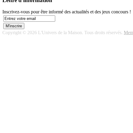
Lettre d'information
Inscrivez-vous pour être informé des actualités et des jeux concours !
Copyright © 2026 L'Univers de la Maison. Tous droits réservés.
Ment