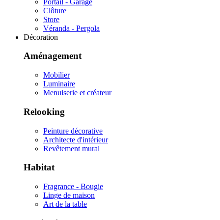
Portail - Garage
Clôture
Store
Véranda - Pergola
Décoration
Aménagement
Mobilier
Luminaire
Menuiserie et créateur
Relooking
Peinture décorative
Architecte d'intérieur
Revêtement mural
Habitat
Fragrance - Bougie
Linge de maison
Art de la table