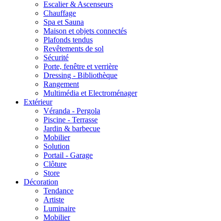
Escalier & Ascenseurs
Chauffage
Spa et Sauna
Maison et objets connectés
Plafonds tendus
Revêtements de sol
Sécurité
Porte, fenêtre et verrière
Dressing - Bibliothèque
Rangement
Multimédia et Electroménager
Extérieur
Véranda - Pergola
Piscine - Terrasse
Jardin & barbecue
Mobilier
Solution
Portail - Garage
Clôture
Store
Décoration
Tendance
Artiste
Luminaire
Mobilier