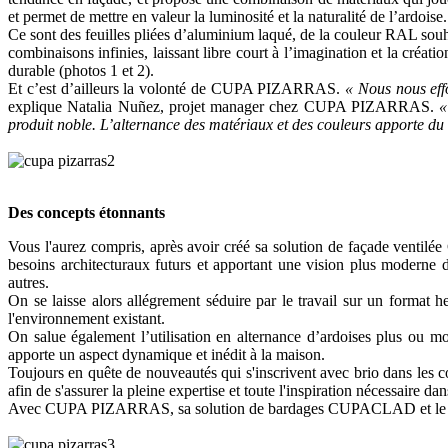
et permet de mettre en valeur la luminosité et la naturalité de l’ardoise.
Ce sont des feuilles pliées d’aluminium laqué, de la couleur RAL souhait
combinaisons infinies, laissant libre court à l’imagination et la créa
durable (photos 1 et 2).
Et c’est d’ailleurs la volonté de CUPA PIZARRAS.
« Nous nous eff
explique Natalia Nuñez, projet manager chez CUPA PIZARRAS.
« 
produit noble. L’alternance des matériaux et des couleurs apporte du ry
Des concepts étonnants
Vous l'aurez compris, après avoir créé sa solution de façade ventil
besoins architecturaux futurs et apportant une vision plus moderne d
autres.
On se laisse alors allégrement séduire par le travail sur un format h
l'environnement existant.
On salue également l’utilisation en alternance d’ardoises plus ou mo
apporte un aspect dynamique et inédit à la maison.
Toujours en quête de nouveautés qui s'inscrivent avec brio dans les c
afin de s'assurer la pleine expertise et toute l'inspiration nécessaire d
Avec CUPA PIZARRAS, sa solution de bardages CUPACLAD et le bur