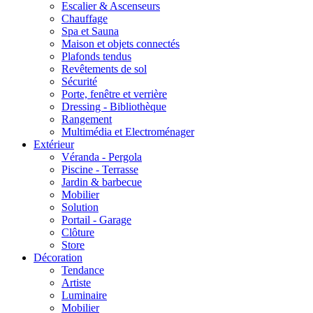
Escalier & Ascenseurs
Chauffage
Spa et Sauna
Maison et objets connectés
Plafonds tendus
Revêtements de sol
Sécurité
Porte, fenêtre et verrière
Dressing - Bibliothèque
Rangement
Multimédia et Electroménager
Extérieur
Véranda - Pergola
Piscine - Terrasse
Jardin & barbecue
Mobilier
Solution
Portail - Garage
Clôture
Store
Décoration
Tendance
Artiste
Luminaire
Mobilier