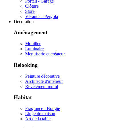
Portail - Garage
Clôture
Store
Véranda - Pergola
Décoration
Aménagement
Mobilier
Luminaire
Menuiserie et créateur
Relooking
Peinture décorative
Architecte d'intérieur
Revêtement mural
Habitat
Fragrance - Bougie
Linge de maison
Art de la table