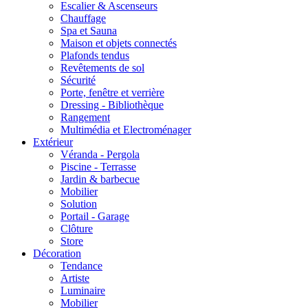
Escalier & Ascenseurs
Chauffage
Spa et Sauna
Maison et objets connectés
Plafonds tendus
Revêtements de sol
Sécurité
Porte, fenêtre et verrière
Dressing - Bibliothèque
Rangement
Multimédia et Electroménager
Extérieur
Véranda - Pergola
Piscine - Terrasse
Jardin & barbecue
Mobilier
Solution
Portail - Garage
Clôture
Store
Décoration
Tendance
Artiste
Luminaire
Mobilier