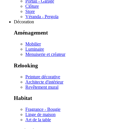
Portail - Garage
Clôture
Store
Véranda - Pergola
Décoration
Aménagement
Mobilier
Luminaire
Menuiserie et créateur
Relooking
Peinture décorative
Architecte d'intérieur
Revêtement mural
Habitat
Fragrance - Bougie
Linge de maison
Art de la table