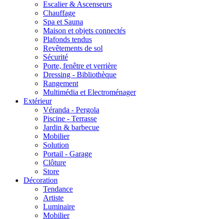
Escalier & Ascenseurs
Chauffage
Spa et Sauna
Maison et objets connectés
Plafonds tendus
Revêtements de sol
Sécurité
Porte, fenêtre et verrière
Dressing - Bibliothèque
Rangement
Multimédia et Electroménager
Extérieur
Véranda - Pergola
Piscine - Terrasse
Jardin & barbecue
Mobilier
Solution
Portail - Garage
Clôture
Store
Décoration
Tendance
Artiste
Luminaire
Mobilier