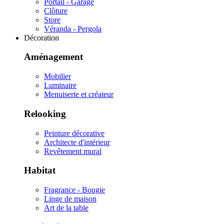
Portail - Garage
Clôture
Store
Véranda - Pergola
Décoration
Aménagement
Mobilier
Luminaire
Menuiserie et créateur
Relooking
Peinture décorative
Architecte d'intérieur
Revêtement mural
Habitat
Fragrance - Bougie
Linge de maison
Art de la table