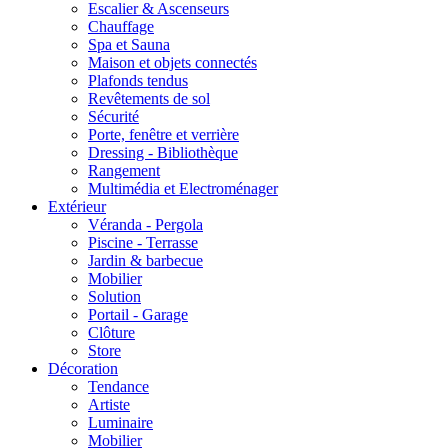
Escalier & Ascenseurs
Chauffage
Spa et Sauna
Maison et objets connectés
Plafonds tendus
Revêtements de sol
Sécurité
Porte, fenêtre et verrière
Dressing - Bibliothèque
Rangement
Multimédia et Electroménager
Extérieur
Véranda - Pergola
Piscine - Terrasse
Jardin & barbecue
Mobilier
Solution
Portail - Garage
Clôture
Store
Décoration
Tendance
Artiste
Luminaire
Mobilier