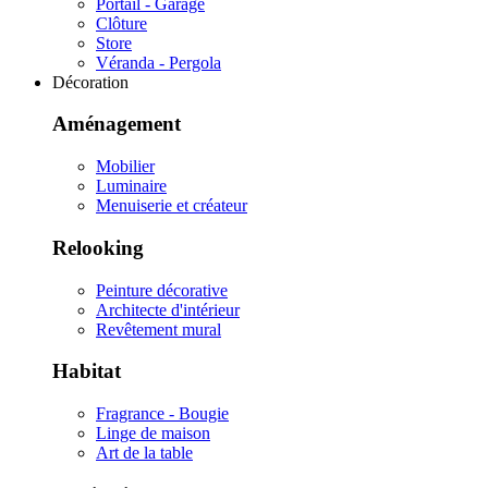
Portail - Garage
Clôture
Store
Véranda - Pergola
Décoration
Aménagement
Mobilier
Luminaire
Menuiserie et créateur
Relooking
Peinture décorative
Architecte d'intérieur
Revêtement mural
Habitat
Fragrance - Bougie
Linge de maison
Art de la table