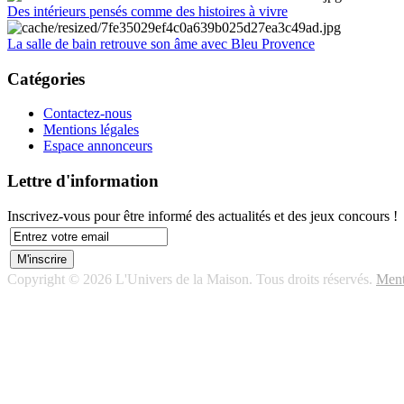
Des intérieurs pensés comme des histoires à vivre
La salle de bain retrouve son âme avec Bleu Provence
Catégories
Contactez-nous
Mentions légales
Espace annonceurs
Lettre d'information
Inscrivez-vous pour être informé des actualités et des jeux concours !
Copyright © 2026 L'Univers de la Maison. Tous droits réservés.
Ment