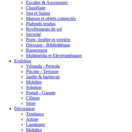
Escalier & Ascenseurs
Chauffage
Spa et Sauna
Maison et objets connectés
Plafonds tendus
Revêtements de sol
Sécurité
Porte, fenêtre et verrière
Dressing - Bibliothèque
Rangement
Multimédia et Electroménager
Extérieur
Véranda - Pergola
Piscine - Terrasse
Jardin & barbecue
Mobilier
Solution
Portail - Garage
Clôture
Store
Décoration
Tendance
Artiste
Luminaire
Mobilier