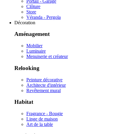
Portail - Garage
Clôture
Store
Véranda - Pergola
Décoration
Aménagement
Mobilier
Luminaire
Menuiserie et créateur
Relooking
Peinture décorative
Architecte d'intérieur
Revêtement mural
Habitat
Fragrance - Bougie
Linge de maison
Art de la table