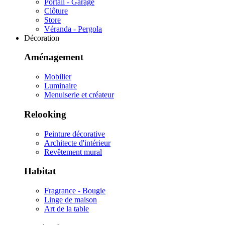
Portail - Garage
Clôture
Store
Véranda - Pergola
Décoration
Aménagement
Mobilier
Luminaire
Menuiserie et créateur
Relooking
Peinture décorative
Architecte d'intérieur
Revêtement mural
Habitat
Fragrance - Bougie
Linge de maison
Art de la table