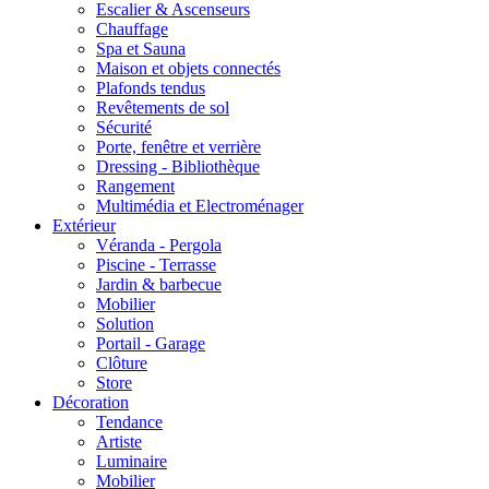
Escalier & Ascenseurs
Chauffage
Spa et Sauna
Maison et objets connectés
Plafonds tendus
Revêtements de sol
Sécurité
Porte, fenêtre et verrière
Dressing - Bibliothèque
Rangement
Multimédia et Electroménager
Extérieur
Véranda - Pergola
Piscine - Terrasse
Jardin & barbecue
Mobilier
Solution
Portail - Garage
Clôture
Store
Décoration
Tendance
Artiste
Luminaire
Mobilier