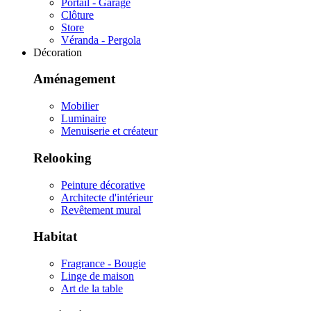
Portail - Garage
Clôture
Store
Véranda - Pergola
Décoration
Aménagement
Mobilier
Luminaire
Menuiserie et créateur
Relooking
Peinture décorative
Architecte d'intérieur
Revêtement mural
Habitat
Fragrance - Bougie
Linge de maison
Art de la table