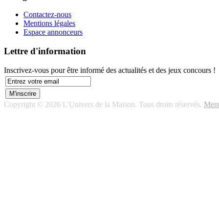
Contactez-nous
Mentions légales
Espace annonceurs
Lettre d'information
Inscrivez-vous pour être informé des actualités et des jeux concours !
Copyright © 2026 L'Univers de la Maison. Tous droits réservés.
Ment