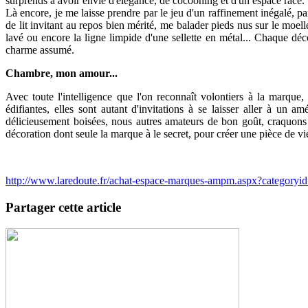
surprends à avoir envie d'élégance, de cocooning et d'un espace racé.
Là encore, je me laisse prendre par le jeu d'un raffinement inégalé, pa
de lit invitant au repos bien mérité, me balader pieds nus sur le moell
lavé ou encore la ligne limpide d'une sellette en métal... Chaque dé
charme assumé.
Chambre, mon amour...
Avec toute l'intelligence que l'on reconnaît volontiers à la marq
édifiantes, elles sont autant d'invitations à se laisser aller à un 
délicieusement boisées, nous autres amateurs de bon goût, craquons p
décoration dont seule la marque à le secret, pour créer une pièce de vi
http://www.laredoute.fr/achat-espace-marques-ampm.aspx?category
Partager cette article