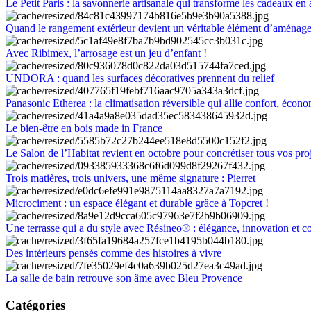
Le Petit Paris : la savonnerie artisanale qui transforme les cadeaux en 
Quand le rangement extérieur devient un véritable élément d’aménag
Avec Ribimex, l’arrosage est un jeu d’enfant !
UNDORA : quand les surfaces décoratives prennent du relief
Panasonic Etherea : la climatisation réversible qui allie confort, économ
Le bien-être en bois made in France
Le Salon de l’Habitat revient en octobre pour concrétiser tous vos pro
Trois matières, trois univers, une même signature : Pierret
Microciment : un espace élégant et durable grâce à Topcret !
Une terrasse qui a du style avec Résineo® : élégance, innovation et c
Des intérieurs pensés comme des histoires à vivre
La salle de bain retrouve son âme avec Bleu Provence
Catégories