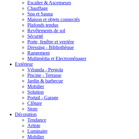
Escalier & Ascenseurs
Chauffage
Spa et Sauna
Maison et objets connectés
Plafonds tendus
Revêtements de sol
Sécurité
Porte, fenêtre et verrière
Dressing - Bibliothèque
Rangement
Multimédia et Electroménager
Extérieur
Véranda - Pergola
Piscine - Terrasse
Jardin & barbecue
Mobilier
Solution
Portail - Garage
Clôture
Store
Décoration
Tendance
Artiste
Luminaire
Mobilier