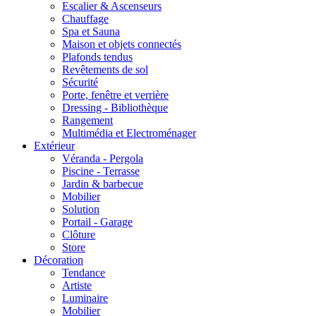
Escalier & Ascenseurs
Chauffage
Spa et Sauna
Maison et objets connectés
Plafonds tendus
Revêtements de sol
Sécurité
Porte, fenêtre et verrière
Dressing - Bibliothèque
Rangement
Multimédia et Electroménager
Extérieur
Véranda - Pergola
Piscine - Terrasse
Jardin & barbecue
Mobilier
Solution
Portail - Garage
Clôture
Store
Décoration
Tendance
Artiste
Luminaire
Mobilier