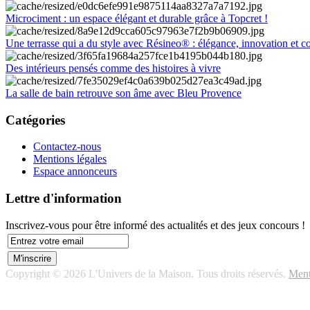
Microciment : un espace élégant et durable grâce à Topcret !
Une terrasse qui a du style avec Résineo® : élégance, innovation et c
Des intérieurs pensés comme des histoires à vivre
La salle de bain retrouve son âme avec Bleu Provence
Catégories
Contactez-nous
Mentions légales
Espace annonceurs
Lettre d'information
Inscrivez-vous pour être informé des actualités et des jeux concours !
Copyright © 2026 L'Univers de la Maison. Tous droits réservés.
Ment