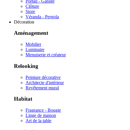
Portail - Garage
Clôture
Store
Véranda - Pergola
Décoration
Aménagement
Mobilier
Luminaire
Menuiserie et créateur
Relooking
Peinture décorative
Architecte d'intérieur
Revêtement mural
Habitat
Fragrance - Bougie
Linge de maison
Art de la table