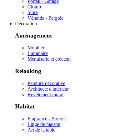
Portail - Garage
Clôture
Store
Véranda - Pergola
Décoration
Aménagement
Mobilier
Luminaire
Menuiserie et créateur
Relooking
Peinture décorative
Architecte d'intérieur
Revêtement mural
Habitat
Fragrance - Bougie
Linge de maison
Art de la table