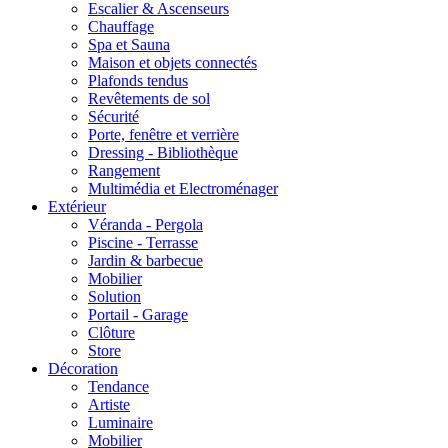
Escalier & Ascenseurs
Chauffage
Spa et Sauna
Maison et objets connectés
Plafonds tendus
Revêtements de sol
Sécurité
Porte, fenêtre et verrière
Dressing - Bibliothèque
Rangement
Multimédia et Electroménager
Extérieur
Véranda - Pergola
Piscine - Terrasse
Jardin & barbecue
Mobilier
Solution
Portail - Garage
Clôture
Store
Décoration
Tendance
Artiste
Luminaire
Mobilier