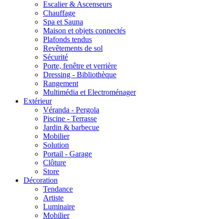
Escalier & Ascenseurs
Chauffage
Spa et Sauna
Maison et objets connectés
Plafonds tendus
Revêtements de sol
Sécurité
Porte, fenêtre et verrière
Dressing - Bibliothèque
Rangement
Multimédia et Electroménager
Extérieur
Véranda - Pergola
Piscine - Terrasse
Jardin & barbecue
Mobilier
Solution
Portail - Garage
Clôture
Store
Décoration
Tendance
Artiste
Luminaire
Mobilier