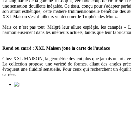
La singularité de la gamme « Loop », véritable coup de cœur de la ré
une sensation douillette inégalée. Ce tissu, conçu pour s'adapter par
son attrait esthétique, cette matière tridimensionnelle bénéficie des a
XXL Maison s'est d’ailleurs vu décerner le Trophée des Muuz.
Mais ce n’est pas tout. Malgré leur allure espiègle, les canapés « 
harmonieusement dans les intérieurs actuels, tandis que leur fabricatio
Rond ou carré : XXL Maison joue la carte de l’audace
Chez XXL MAISON, la géométrie devient plus que jamais un art avec l
La collection propose une variété de formes, allant des angles pr
évoquent une fluidité sensuelle. Pour ceux qui recherchent un équilib
carrées.