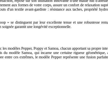
daction, repose sur son utilisation innovante d'une maille nid d'abeill
faitement aux formes de votre corps, assure un confort de relaxation s
touts d'un textile avant-gardiste : résistance aux taches, propriété hydr
Loop » se distinguent par leur excellente tenue et une robustesse rem
n soignée garantit une longévité exceptionnelle.
es modèles Pepper, Poppy et Samoa, chacun apportant sa propre interpr
écis du modèle Samoa, qui incarne une certaine rigueur géométrique
re entre ces extrêmes, le modèle Pepper représente une fusion parfaite