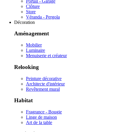
Portail - Garage
Clôture
Store
Véranda - Pergola
Décoration
Aménagement
Mobilier
Luminaire
Menuiserie et créateur
Relooking
Peinture décorative
Architecte d'intérieur
Revêtement mural
Habitat
Fragrance - Bougie
Linge de maison
Art de la table