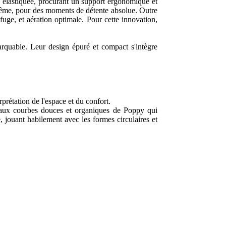
e élastiquée, procurant un support ergonomique et
uprême, pour des moments de détente absolue. Outre
ofuge, et aération optimale. Pour cette innovation,
arquable. Leur design épuré et compact s'intègre
étation de l'espace et du confort.
, aux courbes douces et organiques de Poppy qui
, jouant habilement avec les formes circulaires et