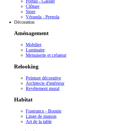
Portail - Garage
Clôture
Store
Véranda - Pergola
Décoration
Aménagement
Mobilier
Luminaire
Menuiserie et créateur
Relooking
Peinture décorative
Architecte d'intérieur
Revêtement mural
Habitat
Fragrance - Bougie
Linge de maison
Art de la table