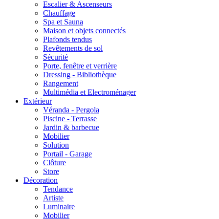
Escalier & Ascenseurs
Chauffage
Spa et Sauna
Maison et objets connectés
Plafonds tendus
Revêtements de sol
Sécurité
Porte, fenêtre et verrière
Dressing - Bibliothèque
Rangement
Multimédia et Electroménager
Extérieur
Véranda - Pergola
Piscine - Terrasse
Jardin & barbecue
Mobilier
Solution
Portail - Garage
Clôture
Store
Décoration
Tendance
Artiste
Luminaire
Mobilier