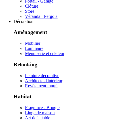
Portail - Garage
Clôture
Store
Véranda - Pergola
Décoration
Aménagement
Mobilier
Luminaire
Menuiserie et créateur
Relooking
Peinture décorative
Architecte d'intérieur
Revêtement mural
Habitat
Fragrance - Bougie
Linge de maison
Art de la table