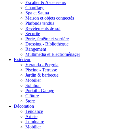
Escalier & Ascenseurs
Chauffage
Spa et Sauna
Maison et objets connectés
Plafonds tendus
Revêtements de sol
Sécurité
Porte, fenêtre et verrière
Dressing - Bibliothèque
Rangement
Multimédia et Electroménager
Extérieur
Véranda - Pergola
Piscine - Terrasse
Jardin & barbecue
Mobilier
Solution
Portail - Garage
Clôture
Store
Décoration
Tendance
Artiste
Luminaire
Mobilier