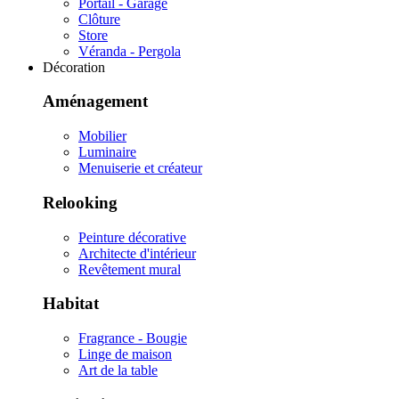
Portail - Garage
Clôture
Store
Véranda - Pergola
Décoration
Aménagement
Mobilier
Luminaire
Menuiserie et créateur
Relooking
Peinture décorative
Architecte d'intérieur
Revêtement mural
Habitat
Fragrance - Bougie
Linge de maison
Art de la table