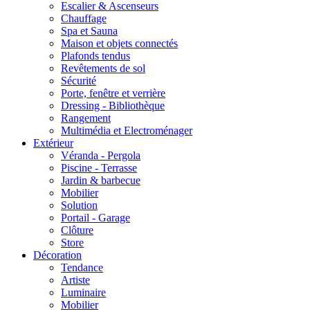
Escalier & Ascenseurs
Chauffage
Spa et Sauna
Maison et objets connectés
Plafonds tendus
Revêtements de sol
Sécurité
Porte, fenêtre et verrière
Dressing - Bibliothèque
Rangement
Multimédia et Electroménager
Extérieur
Véranda - Pergola
Piscine - Terrasse
Jardin & barbecue
Mobilier
Solution
Portail - Garage
Clôture
Store
Décoration
Tendance
Artiste
Luminaire
Mobilier