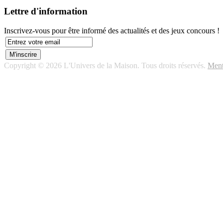
Lettre d'information
Inscrivez-vous pour être informé des actualités et des jeux concours !
Copyright © 2026 L'Univers de la Maison. Tous droits réservés.
Ment