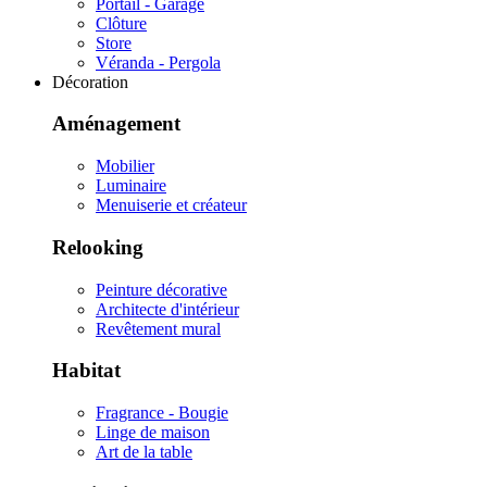
Portail - Garage
Clôture
Store
Véranda - Pergola
Décoration
Aménagement
Mobilier
Luminaire
Menuiserie et créateur
Relooking
Peinture décorative
Architecte d'intérieur
Revêtement mural
Habitat
Fragrance - Bougie
Linge de maison
Art de la table