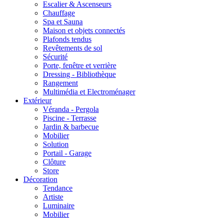
Escalier & Ascenseurs
Chauffage
Spa et Sauna
Maison et objets connectés
Plafonds tendus
Revêtements de sol
Sécurité
Porte, fenêtre et verrière
Dressing - Bibliothèque
Rangement
Multimédia et Electroménager
Extérieur
Véranda - Pergola
Piscine - Terrasse
Jardin & barbecue
Mobilier
Solution
Portail - Garage
Clôture
Store
Décoration
Tendance
Artiste
Luminaire
Mobilier