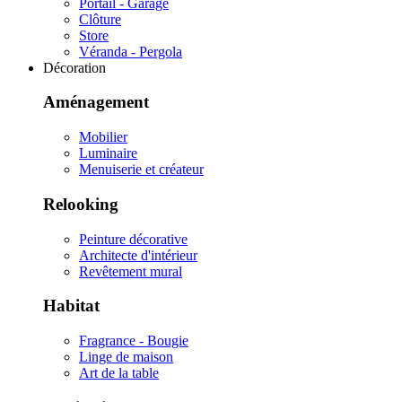
Portail - Garage
Clôture
Store
Véranda - Pergola
Décoration
Aménagement
Mobilier
Luminaire
Menuiserie et créateur
Relooking
Peinture décorative
Architecte d'intérieur
Revêtement mural
Habitat
Fragrance - Bougie
Linge de maison
Art de la table