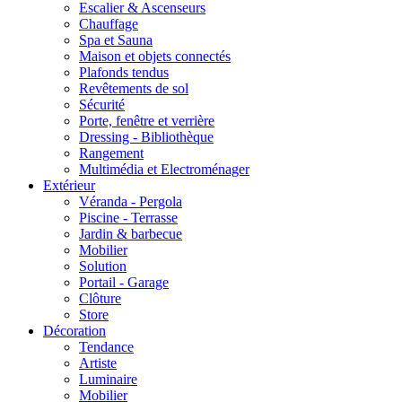
Escalier & Ascenseurs
Chauffage
Spa et Sauna
Maison et objets connectés
Plafonds tendus
Revêtements de sol
Sécurité
Porte, fenêtre et verrière
Dressing - Bibliothèque
Rangement
Multimédia et Electroménager
Extérieur
Véranda - Pergola
Piscine - Terrasse
Jardin & barbecue
Mobilier
Solution
Portail - Garage
Clôture
Store
Décoration
Tendance
Artiste
Luminaire
Mobilier