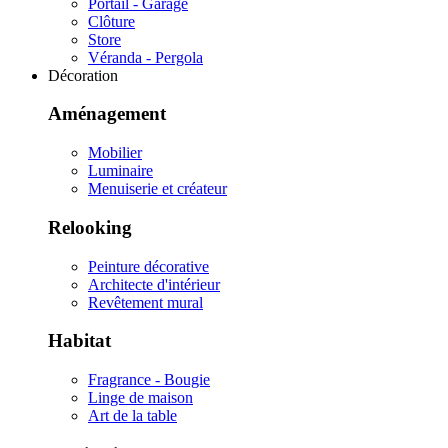
Portail - Garage
Clôture
Store
Véranda - Pergola
Décoration
Aménagement
Mobilier
Luminaire
Menuiserie et créateur
Relooking
Peinture décorative
Architecte d'intérieur
Revêtement mural
Habitat
Fragrance - Bougie
Linge de maison
Art de la table