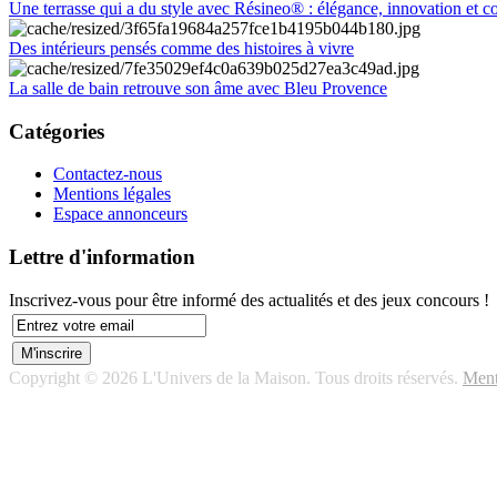
Une terrasse qui a du style avec Résineo® : élégance, innovation et c
Des intérieurs pensés comme des histoires à vivre
La salle de bain retrouve son âme avec Bleu Provence
Catégories
Contactez-nous
Mentions légales
Espace annonceurs
Lettre d'information
Inscrivez-vous pour être informé des actualités et des jeux concours !
Copyright © 2026 L'Univers de la Maison. Tous droits réservés.
Ment