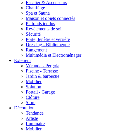
Escalier & Ascenseurs
Chauffage
Spa et Sauna
Maison et objets connectés
Plafonds tendus
Revêtements de sol
Sécurité
Porte, fenêtre et verrière
Dressing - Bibliothèque
Rangement
Multimédia et Electroménager
Extérieur
Véranda - Pergola
Piscine - Terrasse
Jardin & barbecue
Mobilier
Solution
Portail - Garage
Clôture
Store
Décoration
Tendance
Artiste
Luminaire
Mobilier