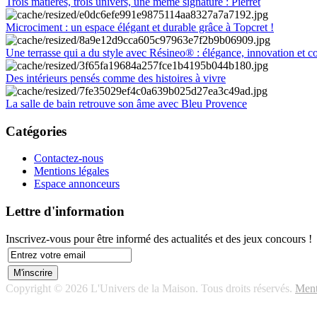
Trois matières, trois univers, une même signature : Pierret
Microciment : un espace élégant et durable grâce à Topcret !
Une terrasse qui a du style avec Résineo® : élégance, innovation et c
Des intérieurs pensés comme des histoires à vivre
La salle de bain retrouve son âme avec Bleu Provence
Catégories
Contactez-nous
Mentions légales
Espace annonceurs
Lettre d'information
Inscrivez-vous pour être informé des actualités et des jeux concours !
Copyright © 2026 L'Univers de la Maison. Tous droits réservés.
Ment