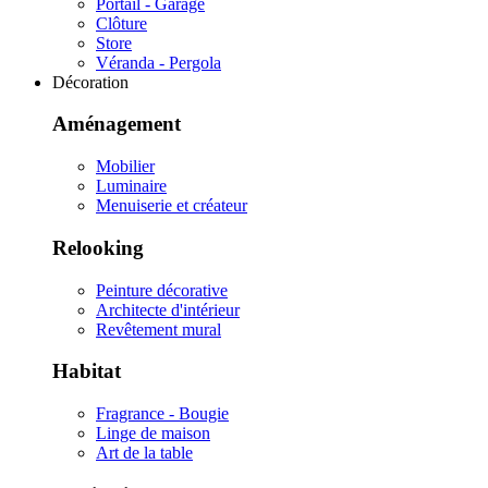
Portail - Garage
Clôture
Store
Véranda - Pergola
Décoration
Aménagement
Mobilier
Luminaire
Menuiserie et créateur
Relooking
Peinture décorative
Architecte d'intérieur
Revêtement mural
Habitat
Fragrance - Bougie
Linge de maison
Art de la table