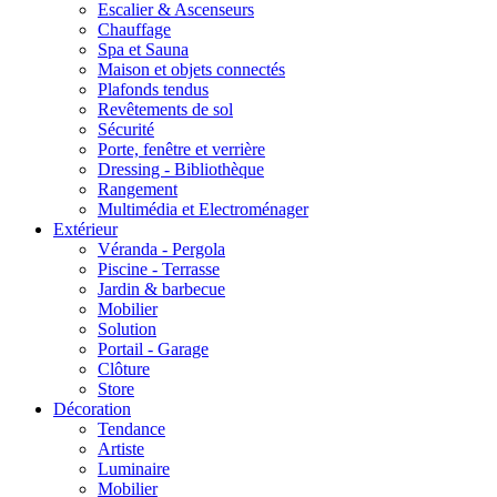
Escalier & Ascenseurs
Chauffage
Spa et Sauna
Maison et objets connectés
Plafonds tendus
Revêtements de sol
Sécurité
Porte, fenêtre et verrière
Dressing - Bibliothèque
Rangement
Multimédia et Electroménager
Extérieur
Véranda - Pergola
Piscine - Terrasse
Jardin & barbecue
Mobilier
Solution
Portail - Garage
Clôture
Store
Décoration
Tendance
Artiste
Luminaire
Mobilier